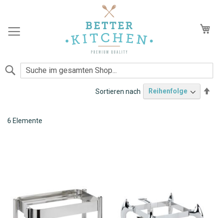
Zum
Inhalt
springen
Me
Suche
Ab
Sortieren nach
so
Gestelle
6
Elemente