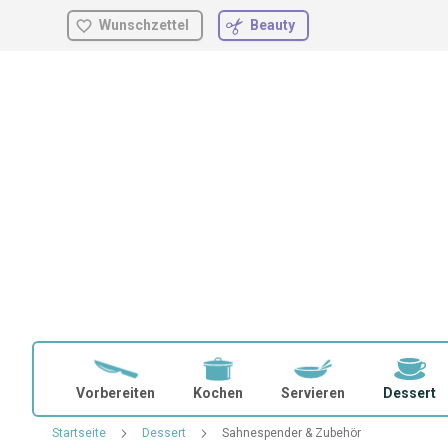
Wunschzettel
Beauty
Zum
Inhalt
springen
Vorbereiten
Kochen
Servieren
Dessert
Startseite
Dessert
Sahnespender & Zubehör