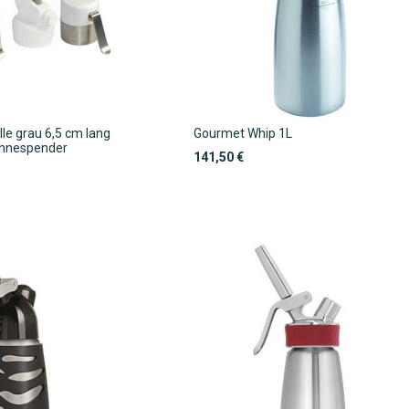
lle grau 6,5 cm lang
Gourmet Whip 1L
Sahnespender
141,50 €