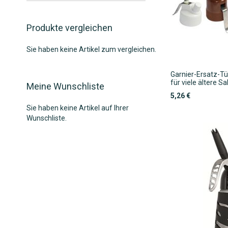
Produkte vergleichen
Sie haben keine Artikel zum vergleichen.
Garnier-Ersatz-Tü
für viele ältere 
Meine Wunschliste
5,26 €
In den Warenkorb
Sie haben keine Artikel auf Ihrer
In den Warenkorb
In den Warenkorb
Wunschliste.
ZUR
ZUR
ZUR
WUNSCHLISTE
ZUR
WUNSCHLISTE
ZUR
WUNSCHLISTE
ZUR
HINZUFÜGEN
VERGLEICHSLISTE
HINZUFÜGEN
VERGLEICHSLISTE
HINZUFÜGEN
VERGLEICHSLISTE
HINZUFÜGEN
HINZUFÜGEN
HINZUFÜGEN