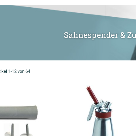
Sahnespender & Z
tikel
1
-
12
von
64