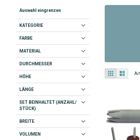
Auswahl eingrenzen
KATEGORIE
FARBE
MATERIAL
DURCHMESSER
Anzeigen
Liste
Liste
Ar
HÖHE
als
LÄNGE
SET BEINHALTET (ANZAHL/
STÜCK)
BREITE
VOLUMEN