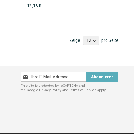
13,16 €
Zeige
pro Seite
Melden
Abonnieren
Sie
This site is protected by reCAPTCHA and
sich
the Google
Privacy Policy
and
Terms of Service
apply.
für
unseren
Newsletter
an: