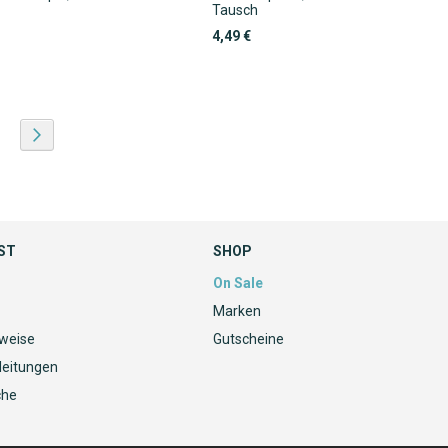
Tausch
4,49 €
ie Seite
eite
Seite
Weiter
ST
SHOP
On Sale
Marken
nweise
Gutscheine
leitungen
che