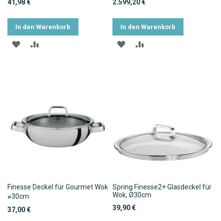
41,98 €
2.599,20 €
In den Warenkorb
In den Warenkorb
ZUR
ZUR
ZUR
ZUR
WUNSCHLISTE
VERGLEICHSLISTE
WUNSCHLISTE
VERGLEICHSLISTE
HINZUFÜGEN
HINZUFÜGEN
HINZUFÜGEN
HINZUFÜGEN
Finesse Deckel für Gourmet Wok
Spring Finesse2+ Glasdeckel für
Wok, Ø30cm
⌀30cm
39,90 €
37,00 €