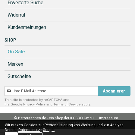
Erweiterte Suche
Widerruf
Kundenmeinungen
SHOP
On Sale
Marken
Gutscheine
Melden
Abonnieren
Sie
This site is protected by reCAPTCHA and
sich
the Google
Privacy Policy
and
Terms of Service
apply.
für
unseren
© BetterKitchen.de - ein Shop der ILGGRO GmbH
Impressum
Newsletter
Realisierung:
Stadler ITS
an:
Wir nutzen Cookies zur Personalisierung von Werbung und zur Analyse.
Details:
Datenschutz
·
Google
.