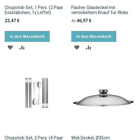
Chopstick-Set, 1 Pers. (2 Paar
Flacher Glasdeckel mit
Essstäbchen, 1x Löffel)
vernickeltem Knauf für Woks
23,47 €
46,97 €
Ab
In den Warenkorb
In den Warenkorb
ZUR
ZUR
ZUR
ZUR
WUNSCHLISTE
VERGLEICHSLISTE
WUNSCHLISTE
VERGLEICHSLISTE
HINZUFÜGEN
HINZUFÜGEN
HINZUFÜGEN
HINZUFÜGEN
Chopstick-Set, 2 Pers. (4 Paar
Wok Deckel, Ø35cm