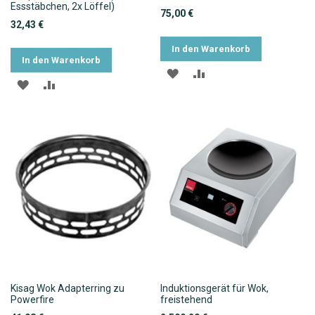
Essstäbchen, 2x Löffel)
75,00 €
32,43 €
In den Warenkorb
In den Warenkorb
ZUR
ZUR
ZUR
ZUR
WUNSCHLISTE
VERGLEICHSLISTE
WUNSCHLISTE
VERGLEICHSLISTE
HINZUFÜGEN
HINZUFÜGEN
HINZUFÜGEN
HINZUFÜGEN
Kisag Wok Adapterring zu
Induktionsgerät für Wok,
Powerfire
freistehend