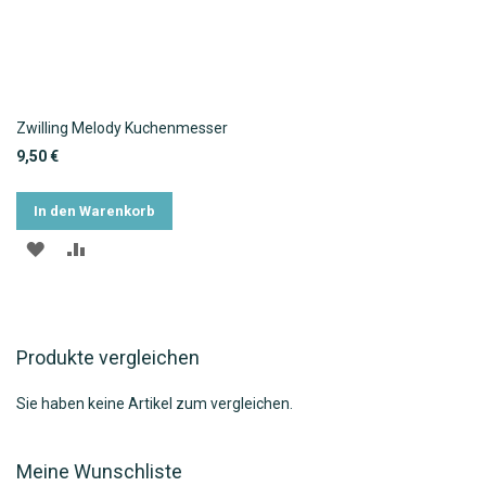
Zwilling Melody Kuchenmesser
9,50 €
In den Warenkorb
ZUR
ZUR
WUNSCHLISTE
VERGLEICHSLISTE
HINZUFÜGEN
HINZUFÜGEN
Produkte vergleichen
Sie haben keine Artikel zum vergleichen.
Meine Wunschliste