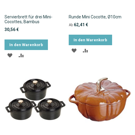
Servierbrett für drei Mini-
Runde Mini Cocotte, Ø10cm
Cocottes, Bambus
62,41 €
Ab
30,56 €
In den Warenkorb
In den Warenkorb
ZUR
ZUR
ZUR
ZUR
WUNSCHLISTE
VERGLEICHSLISTE
WUNSCHLISTE
VERGLEICHSLISTE
HINZUFÜGEN
HINZUFÜGEN
HINZUFÜGEN
HINZUFÜGEN