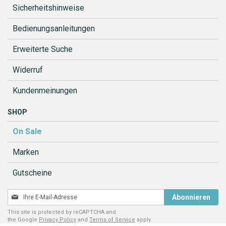
Sicherheitshinweise
Bedienungsanleitungen
Erweiterte Suche
Widerruf
Kundenmeinungen
SHOP
On Sale
Marken
Gutscheine
Melden
Abonnieren
Sie
This site is protected by reCAPTCHA and
sich
the Google
Privacy Policy
and
Terms of Service
apply.
für