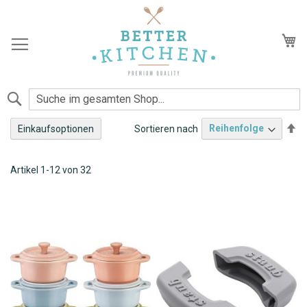
Zum
Inhalt
springen
Me
Suche
Ab
Sortieren nach
Einkaufsoptionen
so
Cocottes
Artikel
1
-
12
von
32