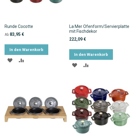
Runde Cocotte
La Mer Ofenform/Servierplatte
mit Fischdekor
83,95 €
Ab
222,09 €
In den Warenkorb
In den Warenkorb
ZUR
ZUR
ZUR
ZUR
WUNSCHLISTE
VERGLEICHSLISTE
WUNSCHLISTE
VERGLEICHSLISTE
HINZUFÜGEN
HINZUFÜGEN
HINZUFÜGEN
HINZUFÜGEN