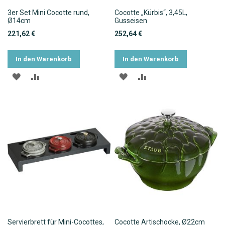
3er Set Mini Cocotte rund,
Cocotte „Kürbis“, 3,45L,
Ø14cm
Gusseisen
221,62 €
252,64 €
In den Warenkorb
In den Warenkorb
ZUR
ZUR
ZUR
ZUR
WUNSCHLISTE
VERGLEICHSLISTE
WUNSCHLISTE
VERGLEICHSLISTE
HINZUFÜGEN
HINZUFÜGEN
HINZUFÜGEN
HINZUFÜGEN
Servierbrett für Mini-Cocottes,
Cocotte Artischocke, Ø22cm