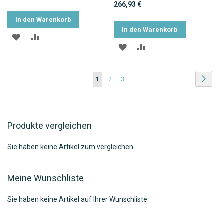
266,93 €
In den Warenkorb
In den Warenkorb
ZUR
ZUR
ZUR
ZUR
WUNSCHLISTE
VERGLEICHSLISTE
WUNSCHLISTE
VERGLEICHSLISTE
HINZUFÜGEN
HINZUFÜGEN
Seite
Seite
Weite
Sie
Seite
Seite
1
2
3
HINZUFÜGEN
HINZUFÜGEN
lesen
gerade
Produkte vergleichen
die
Seite
Sie haben keine Artikel zum vergleichen.
Meine Wunschliste
Sie haben keine Artikel auf Ihrer Wunschliste.