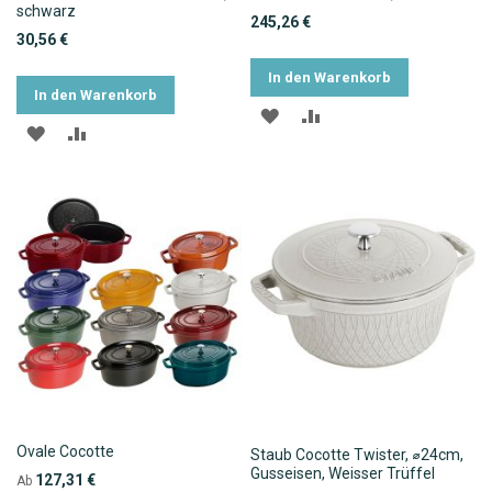
schwarz
245,26 €
30,56 €
In den Warenkorb
In den Warenkorb
ZUR
ZUR
ZUR
ZUR
WUNSCHLISTE
VERGLEICHSLISTE
WUNSCHLISTE
VERGLEICHSLISTE
HINZUFÜGEN
HINZUFÜGEN
HINZUFÜGEN
HINZUFÜGEN
Ovale Cocotte
Staub Cocotte Twister, ⌀24cm,
Gusseisen, Weisser Trüffel
127,31 €
Ab