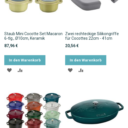
Staub Mini Cocotte Set Macaron
Zwei rechteckige Silikongriffe
6-tlg., Ø10cm, Keramik
für Cocottes 22cm - 41cm
87,96 €
20,56 €
In den Warenkorb
In den Warenkorb
ZUR
ZUR
ZUR
ZUR
WUNSCHLISTE
VERGLEICHSLISTE
WUNSCHLISTE
VERGLEICHSLISTE
HINZUFÜGEN
HINZUFÜGEN
HINZUFÜGEN
HINZUFÜGEN