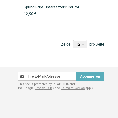
r
Spring Grips Untersetzer rund, rot
12,90 €
Zeige
pro Seite
Melden
Abonnieren
Sie
This site is protected by reCAPTCHA and
sich
the Google
Privacy Policy
and
Terms of Service
apply.
für
unseren
Newsletter
an: