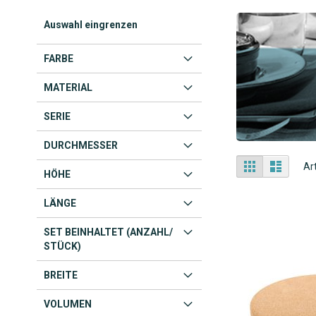
Auswahl eingrenzen
FARBE
MATERIAL
SERIE
DURCHMESSER
Anzeigen
Liste
Liste
Ar
HÖHE
als
LÄNGE
SET BEINHALTET (ANZAHL/
STÜCK)
BREITE
VOLUMEN