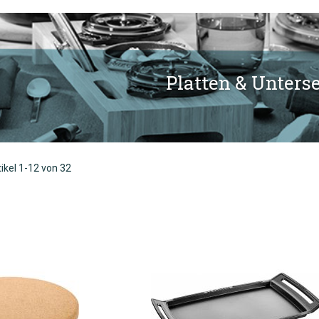
Platten & Unterse
tikel
1
-
12
von
32