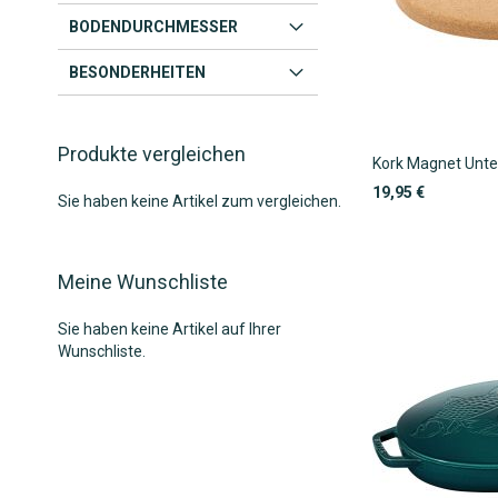
BODENDURCHMESSER
BESONDERHEITEN
Produkte vergleichen
Kork Magnet Unte
19,95 €
Sie haben keine Artikel zum vergleichen.
In den Warenkorb
In den Warenkorb
In den Warenkorb
ZUR
Meine Wunschliste
ZUR
ZUR
WUNSCHLISTE
ZUR
Sie haben keine Artikel auf Ihrer
WUNSCHLISTE
ZUR
WUNSCHLISTE
ZUR
Wunschliste.
HINZUFÜGEN
VERGLEICHSLISTE
HINZUFÜGEN
VERGLEICHSLISTE
HINZUFÜGEN
VERGLEICHSLISTE
HINZUFÜGEN
HINZUFÜGEN
HINZUFÜGEN