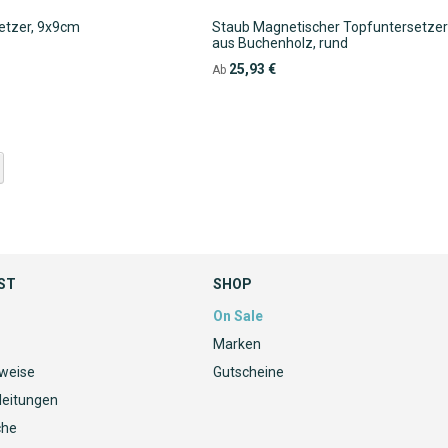
setzer, 9x9cm
Staub Magnetischer Topfuntersetze
aus Buchenholz, rund
25,93 €
Ab
ie Seite
eite
Weiter
ST
SHOP
On Sale
Marken
nweise
Gutscheine
leitungen
che