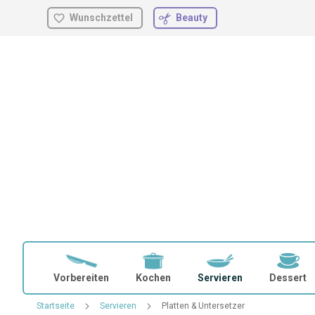
Wunschzettel
Beauty
Zum
Inhalt
springen
Vorbereiten
Kochen
Servieren
Dessert
Startseite
Servieren
Platten & Untersetzer