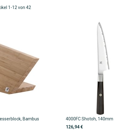
Miyabi
tikel
1
-
12
von
42
esserblock, Bambus
4000FC Shotoh, 140mm
126,94 €