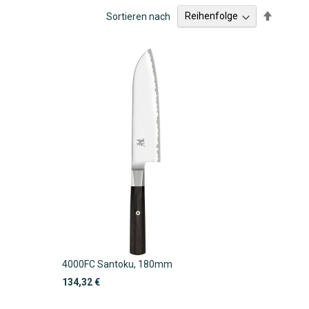
Absteig
Sortieren nach
sortiere
4000FC Santoku, 180mm
134,32 €