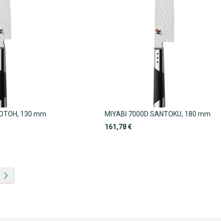
HOTOH, 130 mm
MIYABI 7000D SANTOKU, 180 mm
161,78 €
ie Seite
Seite
Weiter