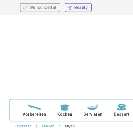
Wunschzettel
Beauty
Zum
Inhalt
springen
Vorbereiten
Kochen
Servieren
Dessert
Startseite
Marken
Miyabi