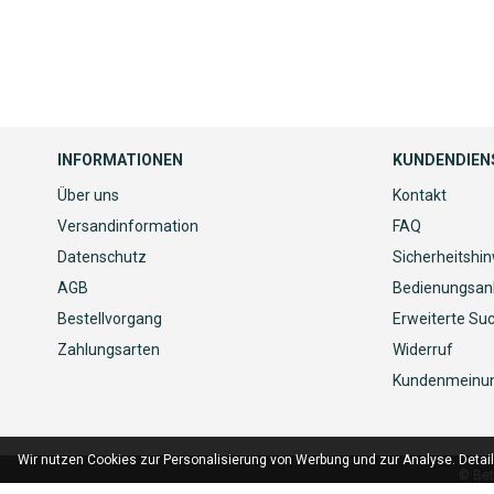
ZUR
ZUR
WUNSCHLISTE
ZUR
WUNSCHLISTE
ZUR
HINZUFÜGEN
VERGLEICHSLISTE
HINZUFÜGEN
VERGLEICHSLISTE
HINZUFÜGEN
HINZUFÜGEN
INFORMATIONEN
KUNDENDIEN
Über uns
Kontakt
Versandinformation
FAQ
Datenschutz
Sicherheitshi
AGB
Bedienungsan
Bestellvorgang
Erweiterte Su
Zahlungsarten
Widerruf
Kundenmeinu
Wir nutzen Cookies zur Personalisierung von Werbung und zur Analyse. Detai
© Bet