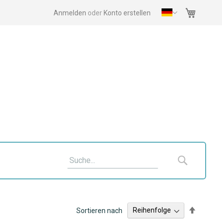
Mein Wa
Anmelden
Konto erstellen
Suche
Suche
Absteig
Sortieren nach
sortiere