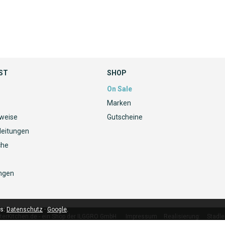
ST
SHOP
On Sale
Marken
nweise
Gutscheine
leitungen
che
ngen
ls:
Datenschutz
·
Google
.
terKitchen.de - ein Shop der ILGGRO GmbH
Impressum
Realisierung:
Stadle