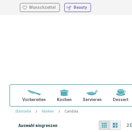
Wunschzettel
Beauty
Zum
Inhalt
springen
Vorbereiten
Kochen
Servieren
Dessert
Startseite
Marken
Candola
Anzeigen
Liste
Liste
2
E
Auswahl eingrenzen
als