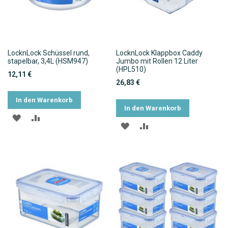
LocknLock Schüssel rund,
LocknLock Klappbox Caddy
stapelbar, 3,4L (HSM947)
Jumbo mit Rollen 12 Liter
(HPL510)
12,11 €
26,83 €
In den Warenkorb
In den Warenkorb
ZUR
ZUR
ZUR
ZUR
WUNSCHLISTE
VERGLEICHSLISTE
WUNSCHLISTE
VERGLEICHSLISTE
HINZUFÜGEN
HINZUFÜGEN
HINZUFÜGEN
HINZUFÜGEN