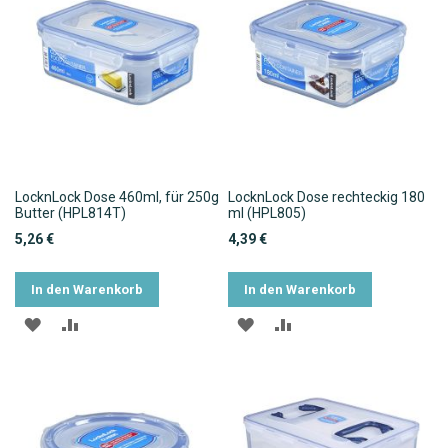
LocknLock Dose 460ml, für 250g
LocknLock Dose rechteckig 180
Butter (HPL814T)
ml (HPL805)
5,26 €
4,39 €
In den Warenkorb
In den Warenkorb
ZUR
ZUR
ZUR
ZUR
WUNSCHLISTE
VERGLEICHSLISTE
WUNSCHLISTE
VERGLEICHSLISTE
HINZUFÜGEN
HINZUFÜGEN
HINZUFÜGEN
HINZUFÜGEN