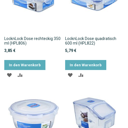
LocknLock Dose rechteckig 350
LocknLock Dose quadratisch
ml (HPL806)
600 ml (HPL822)
3,85 €
5,79 €
In den Warenkorb
In den Warenkorb
ZUR
ZUR
ZUR
ZUR
WUNSCHLISTE
VERGLEICHSLISTE
WUNSCHLISTE
VERGLEICHSLISTE
HINZUFÜGEN
HINZUFÜGEN
HINZUFÜGEN
HINZUFÜGEN