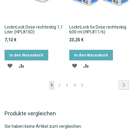
LocknLock Dose rechteckig 1,1
LocknLock 6x Dose rechteckig
Liter (HPL815D)
600 ml (HPL811/6)
7,12 €
23,25 €
In den Warenkorb
In den Warenkorb
ZUR
ZUR
ZUR
ZUR
WUNSCHLISTE
VERGLEICHSLISTE
WUNSCHLISTE
VERGLEICHSLISTE
Seite
Seite
Weite
Sie
Seite
Seite
Seite
Seite
1
2
3
4
5
HINZUFÜGEN
HINZUFÜGEN
HINZUFÜGEN
HINZUFÜGEN
lesen
gerade
Produkte vergleichen
die
Seite
Sie haben keine Artikel zum vergleichen.