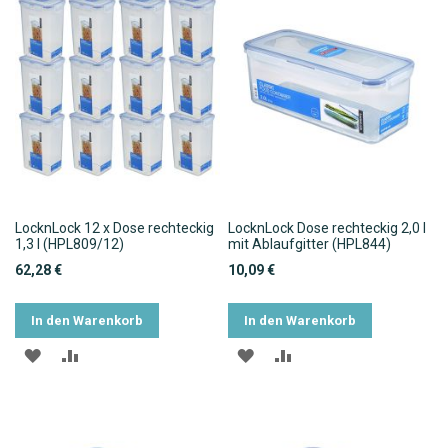
LocknLock 12 x Dose rechteckig
LocknLock Dose rechteckig 2,0 l
1,3 l (HPL809/12)
mit Ablaufgitter (HPL844)
62,28 €
10,09 €
In den Warenkorb
In den Warenkorb
ZUR
ZUR
ZUR
ZUR
WUNSCHLISTE
VERGLEICHSLISTE
WUNSCHLISTE
VERGLEICHSLISTE
HINZUFÜGEN
HINZUFÜGEN
HINZUFÜGEN
HINZUFÜGEN