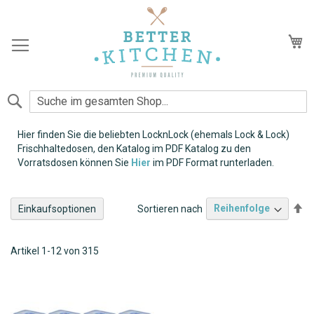
Zum
Inhalt
springen
Me
Suche
Hier finden Sie die beliebten LocknLock (ehemals Lock & Lock)
Frischhaltedosen, den Katalog im PDF Katalog zu den
Vorratsdosen können Sie
Hier
im PDF Format runterladen.
Ab
Sortieren nach
Einkaufsoptionen
so
LocknLock
Artikel
1
-
12
von
315