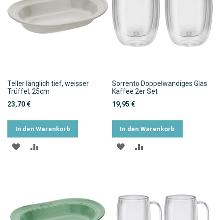
Teller länglich tief, weisser
Sorrento Doppelwandiges Glas
Trüffel, 25cm
Kaffee 2er Set
23,70 €
19,95 €
In den Warenkorb
In den Warenkorb
ZUR
ZUR
ZUR
ZUR
WUNSCHLISTE
VERGLEICHSLISTE
WUNSCHLISTE
VERGLEICHSLISTE
HINZUFÜGEN
HINZUFÜGEN
HINZUFÜGEN
HINZUFÜGEN