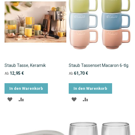
Staub Tasse, Keramik
Staub Tassenset Macaron 6-tlg.
12,95 €
61,70 €
Ab
Ab
In den Warenkorb
In den Warenkorb
ZUR
ZUR
ZUR
ZUR
WUNSCHLISTE
VERGLEICHSLISTE
WUNSCHLISTE
VERGLEICHSLISTE
HINZUFÜGEN
HINZUFÜGEN
HINZUFÜGEN
HINZUFÜGEN