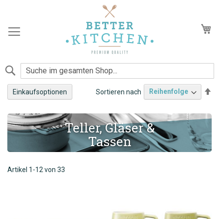
Zum
Inhalt
springen
Me
Suche
Ab
Sortieren nach
Einkaufsoptionen
so
Teller, Gläser &
Tassen
Artikel
1
-
12
von
33