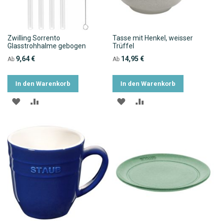
Zwilling Sorrento
Tasse mit Henkel, weisser
Glasstrohhalme gebogen
Trüffel
9,64 €
14,95 €
Ab
Ab
In den Warenkorb
In den Warenkorb
ZUR
ZUR
ZUR
ZUR
WUNSCHLISTE
VERGLEICHSLISTE
WUNSCHLISTE
VERGLEICHSLISTE
HINZUFÜGEN
HINZUFÜGEN
HINZUFÜGEN
HINZUFÜGEN