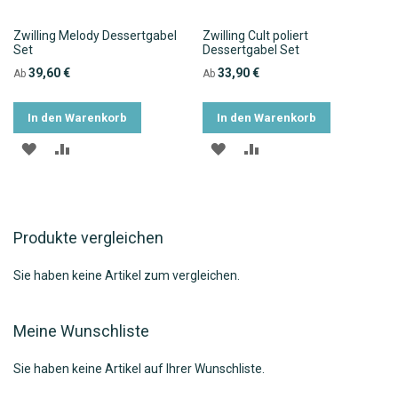
Zwilling Melody Dessertgabel
Zwilling Cult poliert
Set
Dessertgabel Set
39,60 €
33,90 €
Ab
Ab
In den Warenkorb
In den Warenkorb
ZUR
ZUR
ZUR
ZUR
WUNSCHLISTE
VERGLEICHSLISTE
WUNSCHLISTE
VERGLEICHSLISTE
HINZUFÜGEN
HINZUFÜGEN
HINZUFÜGEN
HINZUFÜGEN
Produkte vergleichen
Sie haben keine Artikel zum vergleichen.
Meine Wunschliste
Sie haben keine Artikel auf Ihrer Wunschliste.