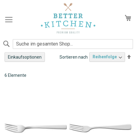
Zum
Inhalt
springen
Me
Suche
Ab
Sortieren nach
Einkaufsoptionen
so
Dessertgabel
6
Elemente