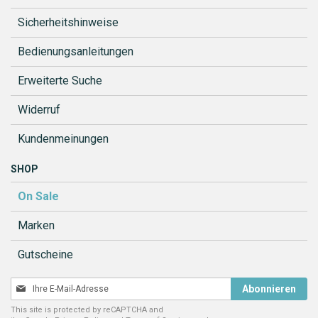
Sicherheitshinweise
Bedienungsanleitungen
Erweiterte Suche
Widerruf
Kundenmeinungen
SHOP
On Sale
Marken
Gutscheine
Melden
Abonnieren
Sie
This site is protected by reCAPTCHA and
sich