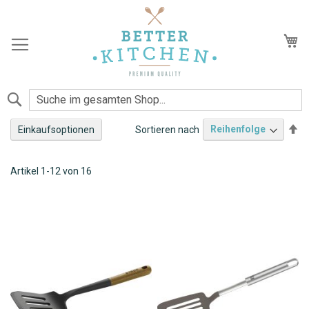
Zum
Inhalt
springen
Me
Suche
Ab
Sortieren nach
Einkaufsoptionen
so
Pfannenwender
Artikel
1
-
12
von
16