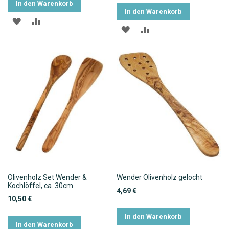
In den Warenkorb
In den Warenkorb
ZUR
ZUR
ZUR
ZUR
WUNSCHLISTE
VERGLEICHSLISTE
WUNSCHLISTE
VERGLEICHSLISTE
HINZUFÜGEN
HINZUFÜGEN
HINZUFÜGEN
HINZUFÜGEN
Olivenholz Set Wender &
Wender Olivenholz gelocht
Kochlöffel, ca. 30cm
4,69 €
10,50 €
In den Warenkorb
In den Warenkorb