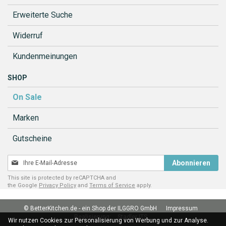
Erweiterte Suche
Widerruf
Kundenmeinungen
SHOP
On Sale
Marken
Gutscheine
Melden
Abonnieren
Sie
This site is protected by reCAPTCHA and
sich
the Google
Privacy Policy
and
Terms of Service
apply.
für
unseren
© BetterKitchen.de - ein Shop der ILGGRO GmbH
Impressum
Newsletter
Realisierung:
Stadler ITS
an:
Wir nutzen Cookies zur Personalisierung von Werbung und zur Analyse.