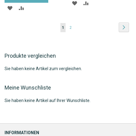
ZUR
ZUR
ZUR
ZUR
WUNSCHLISTE
VERGLEICHSLISTE
WUNSCHLISTE
VERGLEICHSLISTE
HINZUFÜGEN
HINZUFÜGEN
Seite
Seite
Weite
Sie
Seite
1
2
HINZUFÜGEN
HINZUFÜGEN
lesen
gerade
Produkte vergleichen
die
Seite
Sie haben keine Artikel zum vergleichen.
Meine Wunschliste
Sie haben keine Artikel auf Ihrer Wunschliste.
INFORMATIONEN