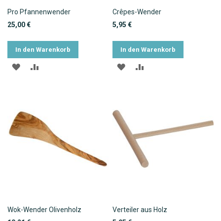
Pro Pfannenwender
Crêpes-Wender
25,00 €
5,95 €
In den Warenkorb
In den Warenkorb
ZUR
ZUR
ZUR
ZUR
WUNSCHLISTE
VERGLEICHSLISTE
WUNSCHLISTE
VERGLEICHSLISTE
HINZUFÜGEN
HINZUFÜGEN
HINZUFÜGEN
HINZUFÜGEN
Wok-Wender Olivenholz
Verteiler aus Holz