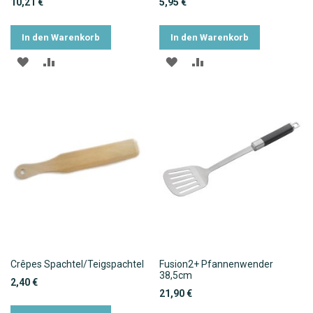
10,21 €
5,95 €
In den Warenkorb
In den Warenkorb
ZUR
ZUR
ZUR
ZUR
WUNSCHLISTE
VERGLEICHSLISTE
WUNSCHLISTE
VERGLEICHSLISTE
HINZUFÜGEN
HINZUFÜGEN
HINZUFÜGEN
HINZUFÜGEN
Crêpes Spachtel/Teigspachtel
Fusion2+ Pfannenwender
38,5cm
2,40 €
21,90 €