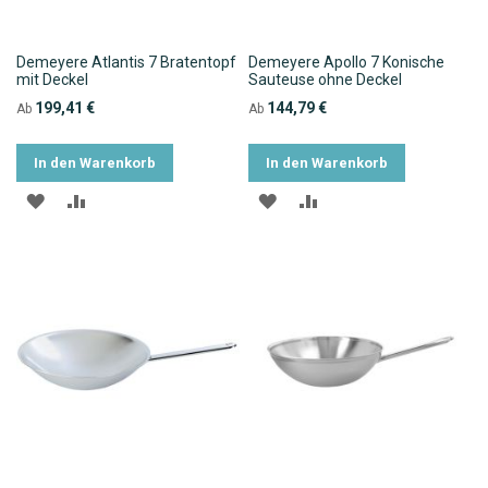
Demeyere Atlantis 7 Bratentopf
Demeyere Apollo 7 Konische
mit Deckel
Sauteuse ohne Deckel
199,41 €
144,79 €
Ab
Ab
In den Warenkorb
In den Warenkorb
ZUR
ZUR
ZUR
ZUR
WUNSCHLISTE
VERGLEICHSLISTE
WUNSCHLISTE
VERGLEICHSLISTE
HINZUFÜGEN
HINZUFÜGEN
HINZUFÜGEN
HINZUFÜGEN