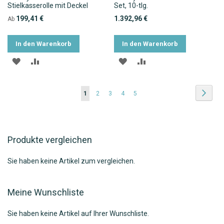
Stielkasserolle mit Deckel
Set, 10-tlg.
199,41 €
1.392,96 €
Ab
In den Warenkorb
In den Warenkorb
ZUR
ZUR
ZUR
ZUR
WUNSCHLISTE
VERGLEICHSLISTE
WUNSCHLISTE
VERGLEICHSLISTE
Seite
Seite
Weite
Sie
Seite
Seite
Seite
Seite
1
2
3
4
5
HINZUFÜGEN
HINZUFÜGEN
HINZUFÜGEN
HINZUFÜGEN
lesen
gerade
Produkte vergleichen
die
Seite
Sie haben keine Artikel zum vergleichen.
Meine Wunschliste
Sie haben keine Artikel auf Ihrer Wunschliste.