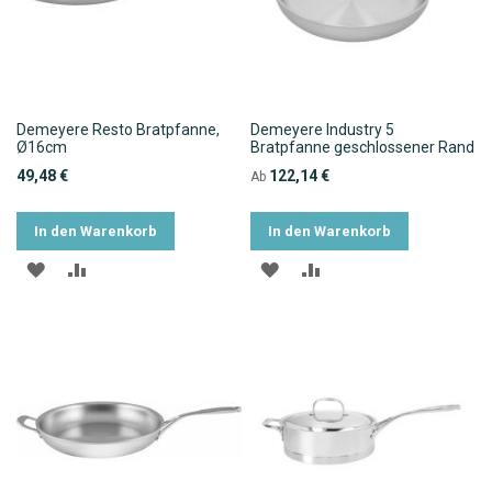
Demeyere Resto Bratpfanne,
Demeyere Industry 5
Ø16cm
Bratpfanne geschlossener Rand
49,48 €
122,14 €
Ab
In den Warenkorb
In den Warenkorb
ZUR
ZUR
ZUR
ZUR
WUNSCHLISTE
VERGLEICHSLISTE
WUNSCHLISTE
VERGLEICHSLISTE
HINZUFÜGEN
HINZUFÜGEN
HINZUFÜGEN
HINZUFÜGEN