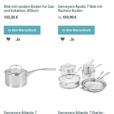
Wok mit rundem Boden für Gas-
Demeyere Apollo 7 Wok mit
und Induktion, Ø36cm
flachem Boden
133,35 €
159,90 €
Ab
In den Warenkorb
In den Warenkorb
ZUR
ZUR
ZUR
ZUR
WUNSCHLISTE
VERGLEICHSLISTE
WUNSCHLISTE
VERGLEICHSLISTE
HINZUFÜGEN
HINZUFÜGEN
HINZUFÜGEN
HINZUFÜGEN
Demeyere Atlantis 7
Demeyere Atlantis 7 Starter-