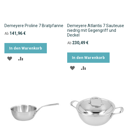
Demeyere Proline 7 Bratpfanne
Demeyere Atlantis 7 Sauteuse
niedrig mit Gegengriff und
141,96 €
Ab
Deckel
230,49 €
Ab
In den Warenkorb
In den Warenkorb
ZUR
ZUR
ZUR
ZUR
WUNSCHLISTE
VERGLEICHSLISTE
WUNSCHLISTE
VERGLEICHSLISTE
HINZUFÜGEN
HINZUFÜGEN
HINZUFÜGEN
HINZUFÜGEN