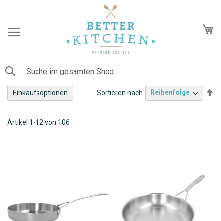
Zum
Inhalt
springen
Me
Suche
Ab
Sortieren nach
Einkaufsoptionen
so
Demeyere G.C.V.
Artikel
1
-
12
von
106