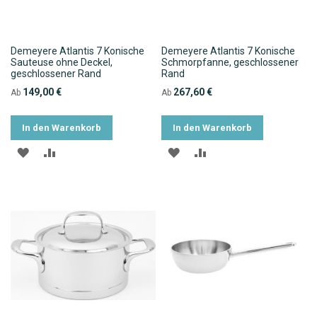
Demeyere Atlantis 7 Konische
Demeyere Atlantis 7 Konische
Sauteuse ohne Deckel,
Schmorpfanne, geschlossener
geschlossener Rand
Rand
149,00 €
267,60 €
Ab
Ab
In den Warenkorb
In den Warenkorb
ZUR
ZUR
ZUR
ZUR
WUNSCHLISTE
VERGLEICHSLISTE
WUNSCHLISTE
VERGLEICHSLISTE
HINZUFÜGEN
HINZUFÜGEN
HINZUFÜGEN
HINZUFÜGEN