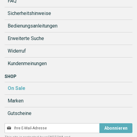
FAQ
Sicherheitshinweise
Bedienungsanleitungen
Erweiterte Suche
Widerruf
Kundenmeinungen
SHOP
On Sale
Marken
Gutscheine
Melden
Abonnieren
Sie