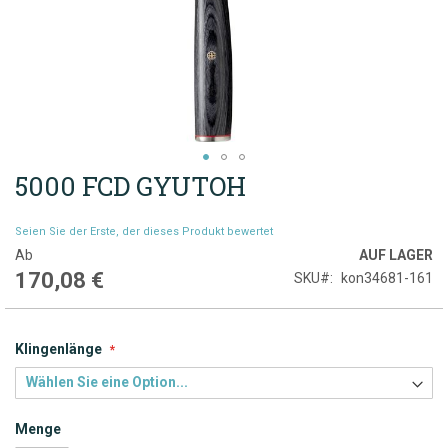
5000 FCD GYUTOH
Zum
Anfang
der
Seien Sie der Erste, der dieses Produkt bewertet
Bildgalerie
Ab
AUF LAGER
springen
170,08 €
SKU
kon34681-161
Klingenlänge
Menge