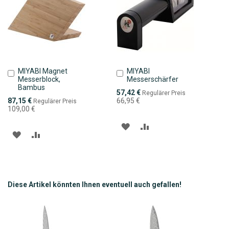
MIYABI Magnet
MIYABI
In
In
Messerblock,
Messerschärfer
den
den
Bambus
Warenkorb
Warenkorb
Sonderpreis
57,42 €
Regulärer Preis
Sonderpreis
87,15 €
66,95 €
Regulärer Preis
109,00 €
ZUR
ZUR
ZUR
ZUR
WUNSCHLISTE
VERGLEICHSLISTE
WUNSCHLISTE
VERGLEICHSLISTE
HINZUFÜGEN
HINZUFÜGEN
HINZUFÜGEN
HINZUFÜGEN
Diese Artikel könnten Ihnen eventuell auch gefallen!