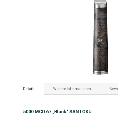
Zum
Anfang
Details
Weitere Informationen
Bewe
der
Bildgalerie
springen
5000 MCD 67 „Black“ SANTOKU