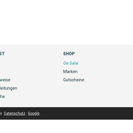
ST
SHOP
On Sale
Marken
nweise
Gutscheine
leitungen
che
ngen
ls:
Datenschutz
·
Google
.