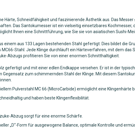
e Härte, Schneidfähigkeit und faszinierende Ästhetik aus. Das Messer
aften. Das Santokumesser ist ein vielseitig einsetzbares Kochmesser, 
öglicht Ihnen eine Schnittführung, wie Sie sie von asiatischen Sushi-Me
us einem aus 133 Lagen bestehenden Stahl gefertigt. Dies bildet die 
aus MC66-Stahl. Jede Klinge durchläuft ein Härteverfahren, mit dem das
e-Abzugs profitieren Sie von einer enormen Schnitthaltigkeit.
lz gefertigt und mit einer edlen Endkappe versehen. Er ist in der typis
 einem Gegensatz zum schimmernden Stahl der Klinge. Mit diesem Santoku
können.
ellem Pulverstahl MC 66 (MicroCarbide) ermöglicht eine Klingenhärte bi
eidhaltig und haben beste Klingenflexibilität.
azuke-Abzug sorgt für eine enorme Schärfe.
tioneller „D“-Form für ausgewogene Balance, optimale Kontrolle und erm