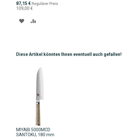
Sonderpreis
87,15 €
Regulärer Preis
109,00 €
ZUR
ZUR
WUNSCHLISTE
VERGLEICHSLISTE
HINZUFÜGEN
HINZUFÜGEN
Diese Artikel könnten Ihnen eventuell auch gefallen!
MIYABI 5000MCD
SANTOKU, 180 mm