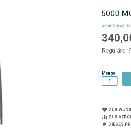
5000 M
Seien Sie der E
340,0
Sonderpre
Regulärer 
Menge
ZUR WUNS
ZUR VERG
DIESES P