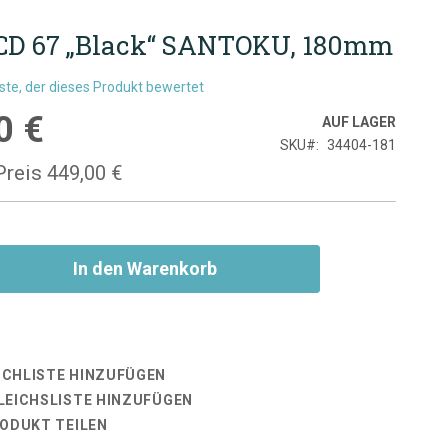
CD 67 „Black“ SANTOKU, 180mm
rste, der dieses Produkt bewertet
0 €
is
AUF LAGER
SKU
34404-181
Preis
449,00 €
In den Warenkorb
CHLISTE HINZUFÜGEN
LEICHSLISTE HINZUFÜGEN
RODUKT TEILEN