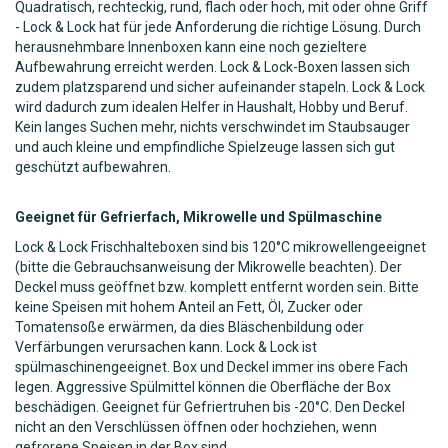
Quadratisch, rechteckig, rund, flach oder hoch, mit oder ohne Griff
- Lock & Lock hat für jede Anforderung die richtige Lösung. Durch
herausnehmbare Innenboxen kann eine noch gezieltere
Aufbewahrung erreicht werden. Lock & Lock-Boxen lassen sich
zudem platzsparend und sicher aufeinander stapeln. Lock & Lock
wird dadurch zum idealen Helfer in Haushalt, Hobby und Beruf.
Kein langes Suchen mehr, nichts verschwindet im Staubsauger
und auch kleine und empfindliche Spielzeuge lassen sich gut
geschützt aufbewahren.
Geeignet für Gefrierfach, Mikrowelle und Spülmaschine
Lock & Lock Frischhalteboxen sind bis 120°C mikrowellengeeignet
(bitte die Gebrauchsanweisung der Mikrowelle beachten). Der
Deckel muss geöffnet bzw. komplett entfernt worden sein. Bitte
keine Speisen mit hohem Anteil an Fett, Öl, Zucker oder
Tomatensoße erwärmen, da dies Bläschenbildung oder
Verfärbungen verursachen kann. Lock & Lock ist
spülmaschinengeeignet. Box und Deckel immer ins obere Fach
legen. Aggressive Spülmittel können die Oberfläche der Box
beschädigen. Geeignet für Gefriertruhen bis -20°C. Den Deckel
nicht an den Verschlüssen öffnen oder hochziehen, wenn
gefrorene Speisen in der Box sind.