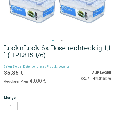
LocknLock 6x Dose rechteckig 1,1
Zum
Anfang
l (HPL815D/6)
der
Bildgalerie
Seien Sie der Erste, der dieses Produkt bewertet
springen
35,85 €
Sonderpreis
AUF LAGER
SKU
HPL815D/6
49,00 €
Regulärer Preis
Menge