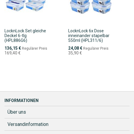
LocknLock Set gleiche
LocknLock 6x Dose
Deckel 6-tlg
inneinander stapelbar
(HPL886G6)
550ml (HPL311/6)
Sonderpreis
Sonderpreis
136,15 €
24,08 €
Regulärer Preis
Regulärer Preis
169,40 €
35,90 €
INFORMATIONEN
Über uns
Versandinformation