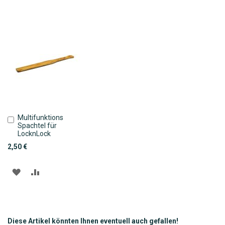
Multifunktions
In
Spachtel für
den
LocknLock
Warenkorb
2,50 €
ZUR
ZUR
WUNSCHLISTE
VERGLEICHSLISTE
HINZUFÜGEN
HINZUFÜGEN
Diese Artikel könnten Ihnen eventuell auch gefallen!