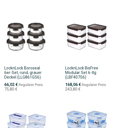
LocknLock Boroseal
LocknLock BisFree
6er-Set, rund, grauer
Modular Set 6-tlg
Deckel (LLG861GS6)
(LBF407S6)
Sonderpreis
Sonderpreis
66,02 €
168,06 €
Regulärer Preis
Regulärer Preis
75,80 €
243,80 €