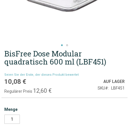
BisFree Dose Modular
Zum
Anfang
quadratisch 600 ml (LBF451)
der
Bildgalerie
Seien Sie der Erste, der dieses Produkt bewertet
springen
10,08 €
Sonderpreis
AUF LAGER
SKU
LBF451
12,60 €
Regulärer Preis
Menge