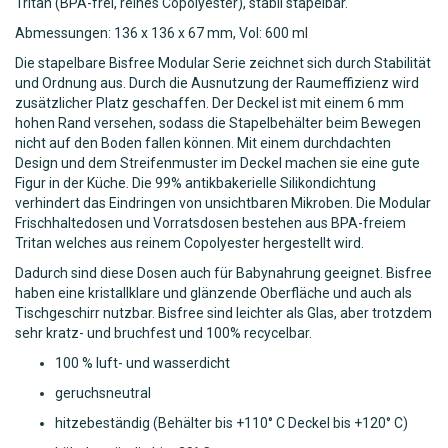
Tritan (BPA-frei, reines Copolyester), stabil stapelbar.
Abmessungen:
136 x 136 x 67 mm,
Vol: 600 ml
Die stapelbare Bisfree Modular Serie zeichnet sich durch Stabilität
und Ordnung aus. Durch die Ausnutzung der Raumeffizienz wird
zusätzlicher Platz geschaffen. Der Deckel ist mit einem 6 mm
hohen Rand versehen, sodass die Stapelbehälter beim Bewegen
nicht auf den Boden fallen können. Mit einem durchdachten
Design und dem Streifenmuster im Deckel machen sie eine gute
Figur in der Küche. Die 99% antikbakerielle Silikondichtung
verhindert das Eindringen von unsichtbaren Mikroben. Die Modular
Frischhaltedosen und Vorratsdosen bestehen aus BPA-freiem
Tritan welches aus reinem Copolyester hergestellt wird.
Dadurch sind diese Dosen auch für Babynahrung geeignet. Bisfree
haben eine kristallklare und glänzende Oberfläche und auch als
Tischgeschirr nutzbar. Bisfree sind leichter als Glas, aber trotzdem
sehr kratz- und bruchfest und 100% recycelbar.
100 % luft- und wasserdicht
geruchsneutral
hitzebeständig (Behälter bis +110° C Deckel bis +120° C)