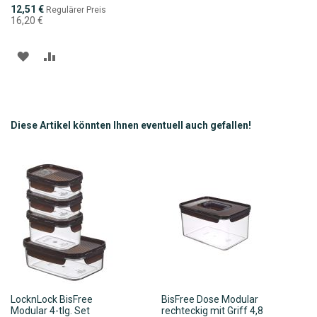
Sonderpreis
12,51 €
Regulärer Preis
16,20 €
ZUR
ZUR
WUNSCHLISTE
VERGLEICHSLISTE
HINZUFÜGEN
HINZUFÜGEN
Diese Artikel könnten Ihnen eventuell auch gefallen!
LocknLock BisFree
BisFree Dose Modular
Modular 4-tlg. Set
rechteckig mit Griff 4,8