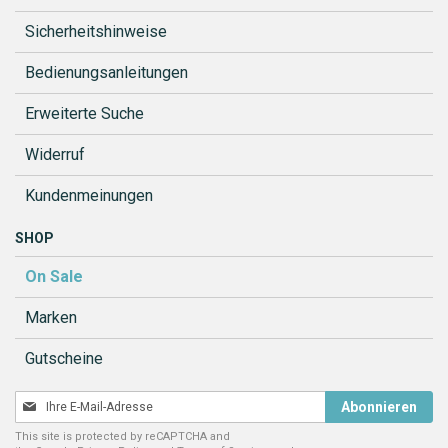
Sicherheitshinweise
Bedienungsanleitungen
Erweiterte Suche
Widerruf
Kundenmeinungen
SHOP
On Sale
Marken
Gutscheine
Melden
Abonnieren
Sie
This site is protected by reCAPTCHA and
sich