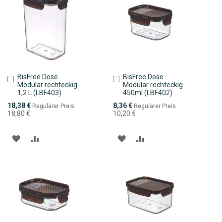
BisFree Dose
BisFree Dose
In
In
Modular rechteckig
Modular rechteckig
den
den
1,2 L (LBF403)
450ml (LBF402)
Warenkorb
Warenkorb
Sonderpreis
Sonderpreis
18,38 €
8,36 €
Regulärer Preis
Regulärer Preis
18,80 €
10,20 €
ZUR
ZUR
ZUR
ZUR
WUNSCHLISTE
VERGLEICHSLISTE
WUNSCHLISTE
VERGLEICHSLISTE
HINZUFÜGEN
HINZUFÜGEN
HINZUFÜGEN
HINZUFÜGEN