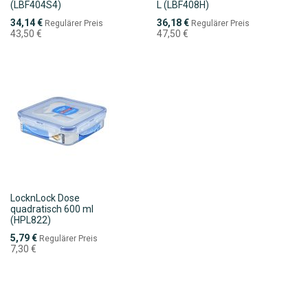
(LBF404S4)
L (LBF408H)
Sonderpreis
Sonderpreis
34,14 €
36,18 €
Regulärer Preis
Regulärer Preis
43,50 €
47,50 €
LocknLock Dose
quadratisch 600 ml
(HPL822)
Sonderpreis
5,79 €
Regulärer Preis
7,30 €