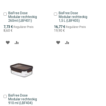
BisFree Dose
BisFree Dose
In
In
Modular rechteckig
Modular rechteckig
den
den
260ml (LBF401)
1,5 L (LBF405)
Warenkorb
Warenkorb
Sonderpreis
Sonderpreis
7,73 €
16,77 €
Regulärer Preis
Regulärer Preis
8,60 €
19,90 €
ZUR
ZUR
ZUR
ZUR
WUNSCHLISTE
VERGLEICHSLISTE
WUNSCHLISTE
VERGLEICHSLISTE
HINZUFÜGEN
HINZUFÜGEN
HINZUFÜGEN
HINZUFÜGEN
BisFree Dose
In
Modular rechteckig
den
910 ml (LBF404)
Warenkorb