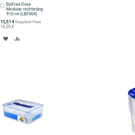
BisFree Dose
In
Modular rechteckig
den
910 ml (LBF404)
Warenkorb
Sonderpreis
12,51 €
Regulärer Preis
16,20 €
ZUR
ZUR
WUNSCHLISTE
VERGLEICHSLISTE
HINZUFÜGEN
HINZUFÜGEN