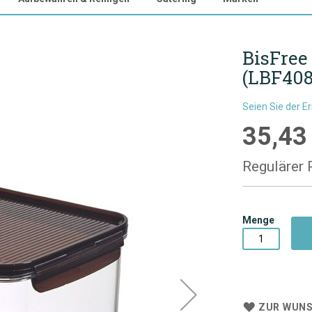
BisFree
(LBF408
Seien Sie der E
35,43
Sonderpre
Regulärer 
Menge
ZUR WUNS