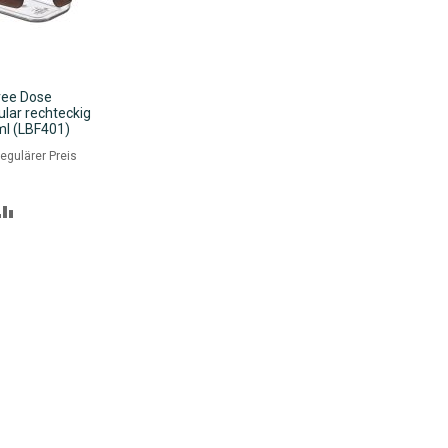
ree Dose
lar rechteckig
l (LBF401)
nkorb
eis
egulärer Preis
R
ZUR
NSCHLISTE
VERGLEICHSLISTE
NZUFÜGEN
HINZUFÜGEN