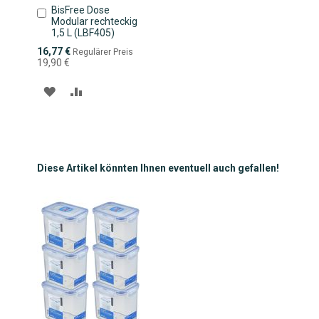
BisFree Dose
In
Modular rechteckig
den
1,5 L (LBF405)
Warenkorb
Sonderpreis
16,77 €
Regulärer Preis
19,90 €
ZUR
ZUR
WUNSCHLISTE
VERGLEICHSLISTE
HINZUFÜGEN
HINZUFÜGEN
Diese Artikel könnten Ihnen eventuell auch gefallen!