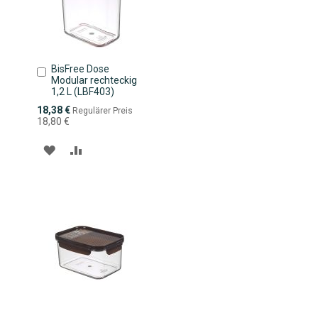
BisFree Dose
In
Modular rechteckig
den
1,2 L (LBF403)
Warenkorb
Sonderpreis
18,38 €
Regulärer Preis
18,80 €
ZUR
ZUR
WUNSCHLISTE
VERGLEICHSLISTE
HINZUFÜGEN
HINZUFÜGEN