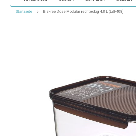
Startseite
BisFree Dose Modular rechteckig 4,8 L (LBF408)
Zum
Ende
der
Bildgalerie
springen