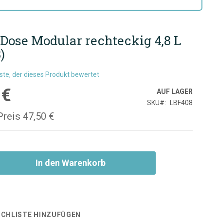
Suche
Suche
 Dose Modular rechteckig 4,8 L
)
rste, der dieses Produkt bewertet
 €
is
AUF LAGER
SKU
LBF408
Preis
47,50 €
In den Warenkorb
CHLISTE HINZUFÜGEN