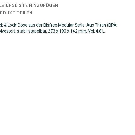
LEICHSLISTE HINZUFÜGEN
RODUKT TEILEN
k & Lock-Dose aus der Bisfree Modular Serie. Aus Tritan (BPA-
olyester), stabil stapelbar.
273 x 190 x 142 mm,
Vol: 4,8 L