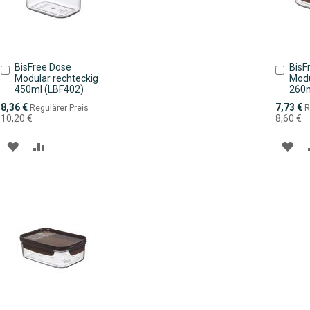
BisFree Dose
BisF
In
In
Modular rechteckig
Modu
den
den
450ml (LBF402)
260m
Warenkorb
Ware
Sonderpreis
Sonderpr
8,36 €
7,73 €
Regulärer Preis
R
10,20 €
8,60 €
ZUR
ZUR
ZU
WUNSCHLISTE
VERGLEICHSLISTE
WU
HINZUFÜGEN
HINZUFÜGEN
HI