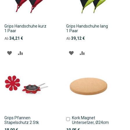
Grips Handschuhe kurz
Grips Handschuhe lang
1 Paar
1 Paar
34,21 €
39,12 €
Ab
Ab
ZUR
ZUR
ZUR
ZUR
WUNSCHLISTE
VERGLEICHSLISTE
WUNSCHLISTE
VERGLEICHSLISTE
HINZUFÜGEN
HINZUFÜGEN
HINZUFÜGEN
HINZUFÜGEN
Grips Pfannen
Kork Magnet
In
Stapelschutz 2 Stk
Untersetzer, Ø24cm
den
Warenkorb
18,90 €
19,95 €