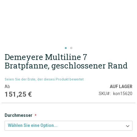
Demeyere Multiline 7
Zum
Anfang
Bratpfanne, geschlossener Rand
der
Bildgalerie
Seien Sie der Erste, der dieses Produkt bewertet
springen
Ab
AUF LAGER
151,25 €
SKU
kon15620
Durchmesser