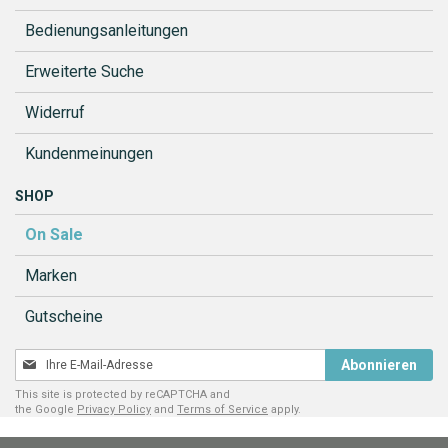
Bedienungsanleitungen
Erweiterte Suche
Widerruf
Kundenmeinungen
SHOP
On Sale
Marken
Gutscheine
Melden
Abonnieren
Sie
This site is protected by reCAPTCHA and
sich
the Google
Privacy Policy
and
Terms of Service
apply.
für
unseren