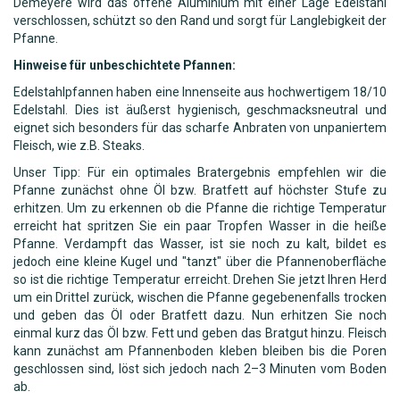
Demeyere wird das offene Aluminium mit einer Lage Edelstahl
verschlossen, schützt so den Rand und sorgt für Langlebigkeit der
Pfanne.
Hinweise für unbeschichtete Pfannen:
Edelstahlpfannen haben eine Innenseite aus hochwertigem 18/10
Edelstahl. Dies ist äußerst hygienisch, geschmacksneutral und
eignet sich besonders für das scharfe Anbraten von unpaniertem
Fleisch, wie z.B. Steaks.
Unser Tipp: Für ein optimales Bratergebnis empfehlen wir die
Pfanne zunächst ohne Öl bzw. Bratfett auf höchster Stufe zu
erhitzen. Um zu erkennen ob die Pfanne die richtige Temperatur
erreicht hat spritzen Sie ein paar Tropfen Wasser in die heiße
Pfanne. Verdampft das Wasser, ist sie noch zu kalt, bildet es
jedoch eine kleine Kugel und "tanzt" über die Pfannenoberfläche
so ist die richtige Temperatur erreicht. Drehen Sie jetzt Ihren Herd
um ein Drittel zurück, wischen die Pfanne gegebenenfalls trocken
und geben das Öl oder Bratfett dazu. Nun erhitzen Sie noch
einmal kurz das Öl bzw. Fett und geben das Bratgut hinzu. Fleisch
kann zunächst am Pfannenboden kleben bleiben bis die Poren
geschlossen sind, löst sich jedoch nach 2–3 Minuten vom Boden
ab.