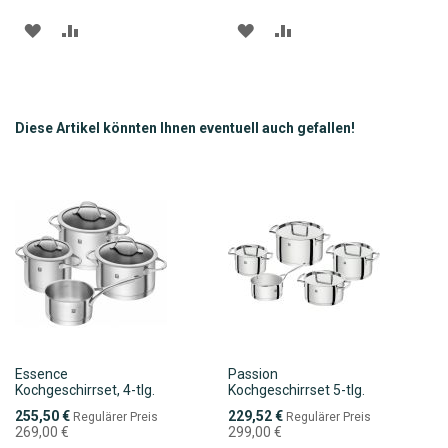
ZUR
ZUR
ZUR
ZUR
WUNSCHLISTE
VERGLEICHSLISTE
WUNSCHLISTE
VERGLEICHSLISTE
HINZUFÜGEN
HINZUFÜGEN
HINZUFÜGEN
HINZUFÜGEN
Diese Artikel könnten Ihnen eventuell auch gefallen!
Essence
Passion
Kochgeschirrset, 4-tlg.
Kochgeschirrset 5-tlg.
Sonderpreis
Sonderpreis
255,50 €
229,52 €
Regulärer Preis
Regulärer Preis
269,00 €
299,00 €