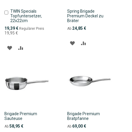
TWIN Specials
Spring Brigade
In
Topfuntersetzer,
Premium Deckel zu
den
22x22cm
Bräter
Warenkorb
Sonderpreis
19,39 €
24,85 €
Regulärer Preis
Ab
19,95 €
ZUR
ZUR
ZUR
ZUR
WUNSCHLISTE
VERGLEICHSLISTE
WUNSCHLISTE
VERGLEICHSLISTE
HINZUFÜGEN
HINZUFÜGEN
HINZUFÜGEN
HINZUFÜGEN
Brigade Premium
Brigade Premium
Sauteuse
Bratpfanne
58,95 €
69,00 €
Ab
Ab