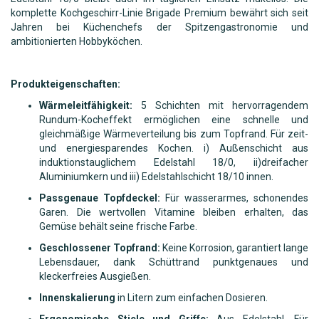
komplette Kochgeschirr-Linie Brigade Premium bewährt sich seit
Jahren bei Küchenchefs der Spitzengastronomie und
ambitionierten Hobbyköchen.
Produkteigenschaften:
Wärmeleitfähigkeit:
5 Schichten mit hervorragendem
Rundum-Kocheffekt ermöglichen eine schnelle und
gleichmäßige Wärmeverteilung bis zum Topfrand. Für zeit-
und energiesparendes Kochen. i) Außenschicht aus
induktionstauglichem Edelstahl 18/0, ii)dreifacher
Aluminiumkern und iii) Edelstahlschicht 18/10 innen.
Passgenaue Topfdeckel:
Für wasserarmes, schonendes
Garen. Die wertvollen Vitamine bleiben erhalten, das
Gemüse behält seine frische Farbe.
Geschlossener Topfrand:
Keine Korrosion, garantiert lange
Lebensdauer, dank Schüttrand punktgenaues und
kleckerfreies Ausgießen.
Innenskalierung
in Litern zum einfachen Dosieren.
Ergonomische Stiele und Griffe:
Aus Edelstahl. Für