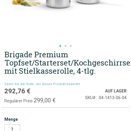
Brigade Premium
Zum
Anfang
Topfset/Starterset/Kochgeschirrse
der
mit Stielkasserolle, 4-tlg.
Bildgalerie
springen
Seien Sie der Erste, der dieses Produkt bewertet
292,76 €
Sonderpreis
AUF LAGER
SKU
04-1413-06-04
299,00 €
Regulärer Preis
Menge