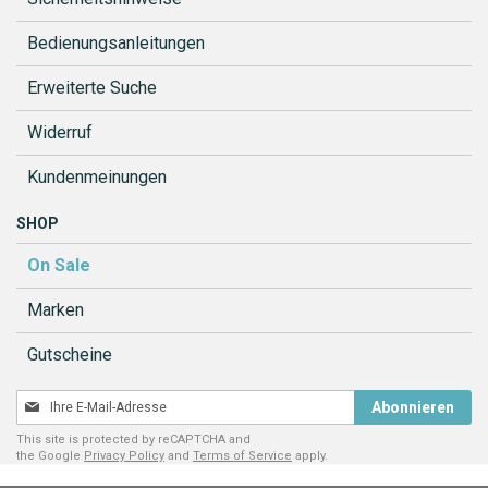
Bedienungsanleitungen
Erweiterte Suche
Widerruf
Kundenmeinungen
SHOP
On Sale
Marken
Gutscheine
Melden
Abonnieren
Sie
This site is protected by reCAPTCHA and
sich
the Google
Privacy Policy
and
Terms of Service
apply.
für
unseren