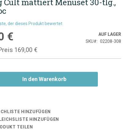
 Cult mattiert Menüset 30-tlg.,
oc
rste, der dieses Produkt bewertet
0 €
is
AUF LAGER
SKU
02208-308
Preis
169,00 €
In den Warenkorb
CHLISTE HINZUFÜGEN
LEICHSLISTE HINZUFÜGEN
RODUKT TEILEN