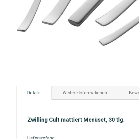
Zum
Anfang
Details
Weitere Informationen
Bewe
der
Bildgalerie
springen
Zwilling Cult mattiert Menüset, 30 tlg.
Lieferumfang: