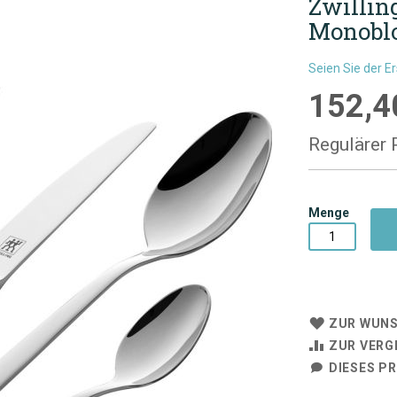
Zwilling
Monobl
Seien Sie der E
152,4
Sonderpre
Regulärer 
Menge
ZUR WUNS
ZUR VERG
DIESES P