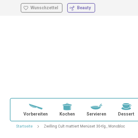
Wunschzettel
Beauty
Zum
Inhalt
springen
Vorbereiten
Kochen
Servieren
Dessert
Startseite
Zwilling Cult mattiert Menüset 30-tlg., Monobloc