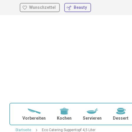
Wunschzettel
Beauty
Zum
Inhalt
springen
Vorbereiten
Kochen
Servieren
Dessert
Startseite
Eco Catering Suppentopf 4,5 Liter