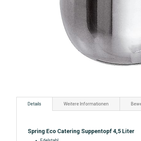
Zum
Anfang
Details
Weitere Informationen
Bewe
der
Bildgalerie
springen
Spring Eco Catering Suppentopf 4,5 Liter
Edelstahl