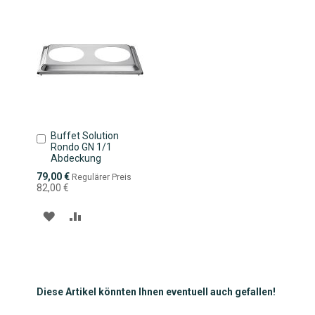
Buffet Solution
In
Rondo GN 1/1
den
Abdeckung
Warenkorb
Sonderpreis
79,00 €
Regulärer Preis
82,00 €
ZUR
ZUR
WUNSCHLISTE
VERGLEICHSLISTE
HINZUFÜGEN
HINZUFÜGEN
Diese Artikel könnten Ihnen eventuell auch gefallen!