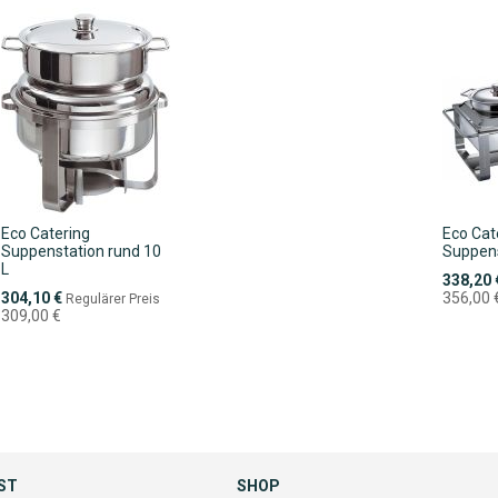
Eco Catering
Eco Cat
Suppenstation rund 10
Suppens
L
Sonderpr
338,20 
Sonderpreis
304,10 €
356,00 
Regulärer Preis
309,00 €
ST
SHOP