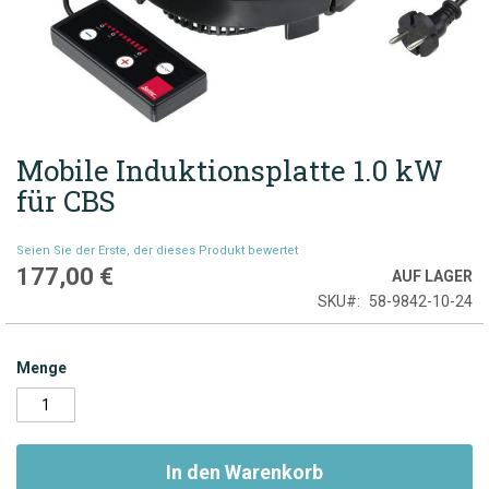
Mobile Induktionsplatte 1.0 kW
Zum
Anfang
für CBS
der
Bildgalerie
Seien Sie der Erste, der dieses Produkt bewertet
springen
177,00 €
AUF LAGER
SKU
58-9842-10-24
Menge
In den Warenkorb