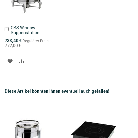
CBS Window
In
Suppenstation
den
Warenkorb
Sonderpreis
733,40 €
Regulärer Preis
772,00 €
ZUR
ZUR
WUNSCHLISTE
VERGLEICHSLISTE
HINZUFÜGEN
HINZUFÜGEN
Diese Artikel könnten Ihnen eventuell auch gefallen!