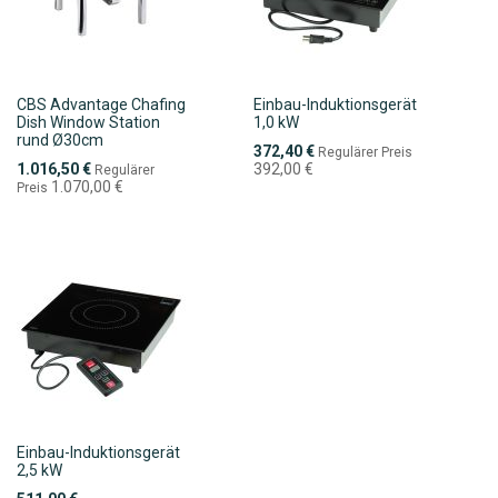
CBS Advantage Chafing
Einbau-Induktionsgerät
Dish Window Station
1,0 kW
rund Ø30cm
Sonderpreis
372,40 €
Regulärer Preis
Sonderpreis
1.016,50 €
392,00 €
Regulärer
1.070,00 €
Preis
Einbau-Induktionsgerät
2,5 kW