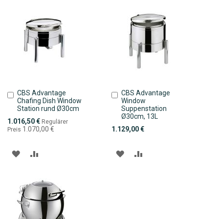
CBS Advantage
CBS Advantage
In
In
Chafing Dish Window
Window
den
den
Station rund Ø30cm
Suppenstation
Warenkorb
Warenkorb
Ø30cm, 13L
Sonderpreis
1.016,50 €
Regulärer
1.070,00 €
1.129,00 €
Preis
ZUR
ZUR
ZUR
ZUR
WUNSCHLISTE
VERGLEICHSLISTE
WUNSCHLISTE
VERGLEICHSLISTE
HINZUFÜGEN
HINZUFÜGEN
HINZUFÜGEN
HINZUFÜGEN