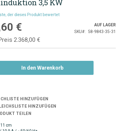
induktion 3,5 KW
rste, der dieses Produkt bewertet
,60 €
is
AUF LAGER
SKU
58-9843-35-31
Preis
2.368,00 €
In den Warenkorb
CHLISTE HINZUFÜGEN
LEICHSLISTE HINZUFÜGEN
RODUKT TEILEN
 11 cm