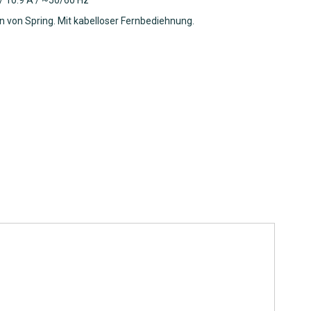
 / 10.9 A / ~50/60 Hz
n von Spring. Mit kabelloser Fernbediehnung.