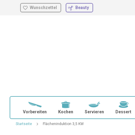
Wunschzettel
Beauty
Zum
Inhalt
springen
Vorbereiten
Kochen
Servieren
Dessert
Startseite
Flächeninduktion 3,5 KW