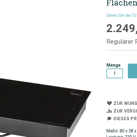
Flächen
Seien Sie der E
2.249
Sonderpre
Regulärer 
Menge
ZUR WUNS
ZUR VERG
DIESES P
Maße: 80 x 38 x