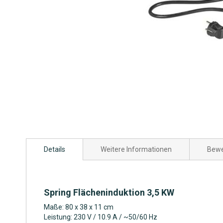
Zum
Anfang
Details
Weitere Informationen
Bewe
der
Bildgalerie
springen
Spring Flächeninduktion 3,5 KW
Maße: 80 x 38 x 11 cm
Leistung: 230 V / 10.9 A / ~50/60 Hz