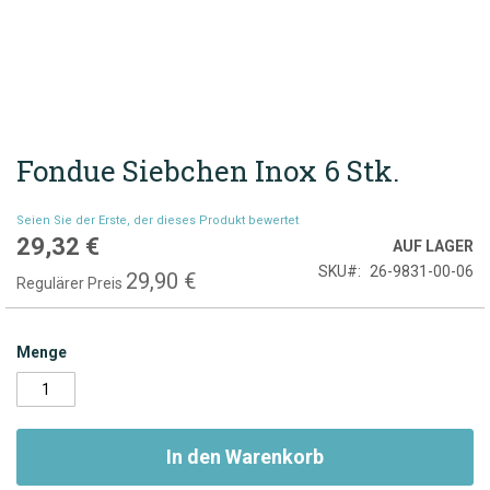
Fondue Siebchen Inox 6 Stk.
Zum
Anfang
der
Seien Sie der Erste, der dieses Produkt bewertet
Bildgalerie
29,32 €
Sonderpreis
AUF LAGER
springen
SKU
26-9831-00-06
29,90 €
Regulärer Preis
Menge
In den Warenkorb