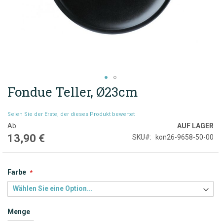
Fondue Teller, Ø23cm
Zum
Anfang
der
Seien Sie der Erste, der dieses Produkt bewertet
Bildgalerie
Ab
AUF LAGER
springen
13,90 €
SKU
kon26-9658-50-00
Farbe
Menge