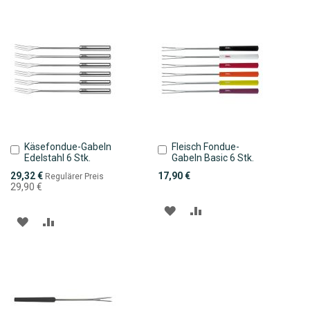
Käsefondue-Gabeln
Fleisch Fondue-
In
In
Edelstahl 6 Stk.
Gabeln Basic 6 Stk.
den
den
Warenkorb
Warenkorb
Sonderpreis
29,32 €
17,90 €
Regulärer Preis
29,90 €
ZUR
ZUR
ZUR
ZUR
WUNSCHLISTE
VERGLEICHSLISTE
WUNSCHLISTE
VERGLEICHSLISTE
HINZUFÜGEN
HINZUFÜGEN
HINZUFÜGEN
HINZUFÜGEN