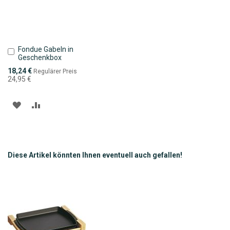
Fondue Gabeln in
In
Geschenkbox
den
Warenkorb
Sonderpreis
18,24 €
Regulärer Preis
24,95 €
ZUR
ZUR
WUNSCHLISTE
VERGLEICHSLISTE
HINZUFÜGEN
HINZUFÜGEN
Diese Artikel könnten Ihnen eventuell auch gefallen!