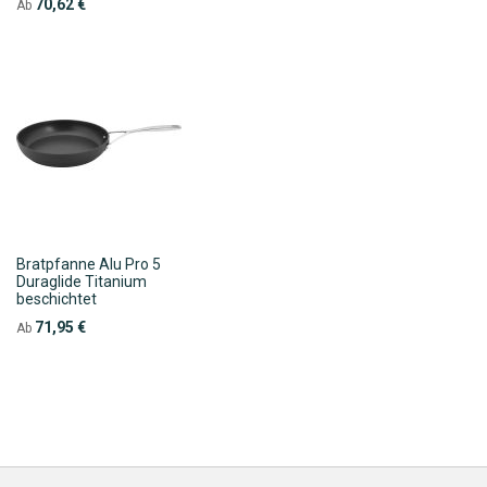
70,62 €
Ab
Bratpfanne Alu Pro 5
Duraglide Titanium
beschichtet
71,95 €
Ab