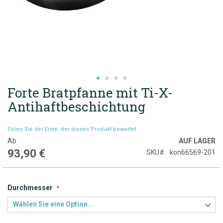
Forte Bratpfanne mit Ti-X-
Zum
Anfang
Antihaftbeschichtung
der
Bildgalerie
Seien Sie der Erste, der dieses Produkt bewertet
springen
Ab
AUF LAGER
93,90 €
SKU
kon66569-201
Durchmesser