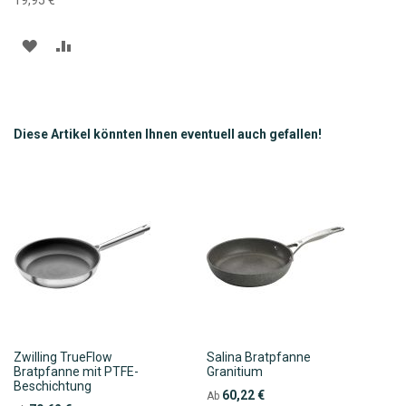
ZUR
ZUR
WUNSCHLISTE
VERGLEICHSLISTE
HINZUFÜGEN
HINZUFÜGEN
Diese Artikel könnten Ihnen eventuell auch gefallen!
Zwilling TrueFlow
Salina Bratpfanne
Bratpfanne mit PTFE-
Granitium
Beschichtung
60,22 €
Ab