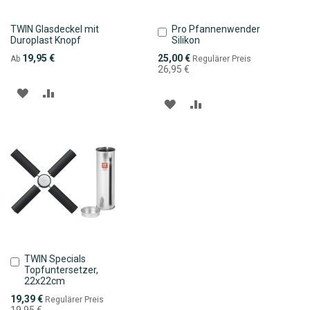
TWIN Glasdeckel mit
Pro Pfannenwender
In
Duroplast Knopf
Silikon
den
Warenkorb
Sonderpreis
19,95 €
25,00 €
Ab
Regulärer Preis
26,95 €
ZUR
ZUR
ZUR
ZUR
WUNSCHLISTE
VERGLEICHSLISTE
WUNSCHLISTE
VERGLEICHSLISTE
HINZUFÜGEN
HINZUFÜGEN
HINZUFÜGEN
HINZUFÜGEN
TWIN Specials
In
Topfuntersetzer,
den
22x22cm
Warenkorb
Sonderpreis
19,39 €
Regulärer Preis
19,95 €