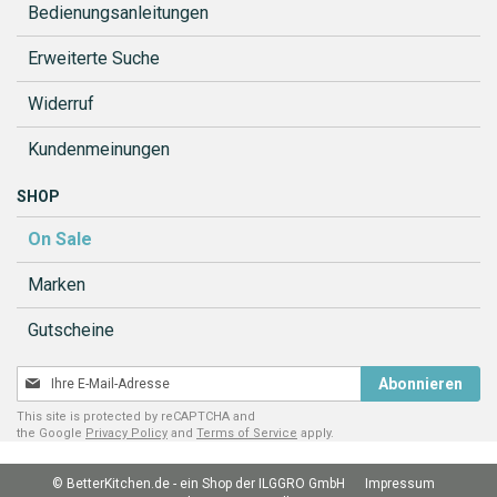
Bedienungsanleitungen
Erweiterte Suche
Widerruf
Kundenmeinungen
SHOP
On Sale
Marken
Gutscheine
Melden
Abonnieren
Sie
This site is protected by reCAPTCHA and
sich
the Google
Privacy Policy
and
Terms of Service
apply.
für
unseren
© BetterKitchen.de - ein Shop der ILGGRO GmbH
Impressum
Newsletter