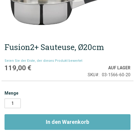
Fusion2+ Sauteuse, Ø20cm
Zum
Anfang
der
Seien Sie der Erste, der dieses Produkt bewertet
Bildgalerie
119,00 €
AUF LAGER
springen
SKU
03-1566-60-20
Menge
In den Warenkorb