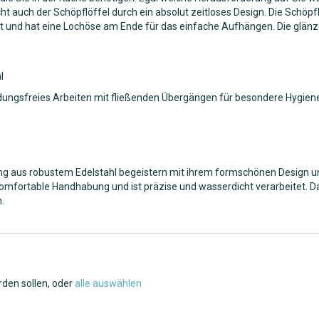
cht auch der Schöpflöffel durch ein absolut zeitloses Design. Die Schöp
t und hat eine Lochöse am Ende für das einfache Aufhängen. Die glänzen
l
ungsfreies Arbeiten mit fließenden Übergängen für besondere Hygien
ing aus robustem Edelstahl begeistern mit ihrem formschönen Design un
e komfortable Handhabung und ist präzise und wasserdicht verarbeitet. 
.
rden sollen, oder
alle auswählen