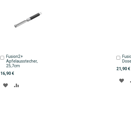
Fusion2+
Fusi
In
In
Apfelausstecher,
Dose
den
den
25,7cm
Warenkorb
Ware
21,90 €
16,90 €
ZU
ZUR
ZUR
WU
WUNSCHLISTE
VERGLEICHSLISTE
HI
HINZUFÜGEN
HINZUFÜGEN