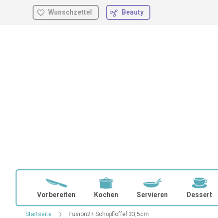
Wunschzettel
Beauty
Zum
Inhalt
springen
Vorbereiten
Kochen
Servieren
Dessert
Startseite
Fusion2+ Schöpflöffel 33,5cm