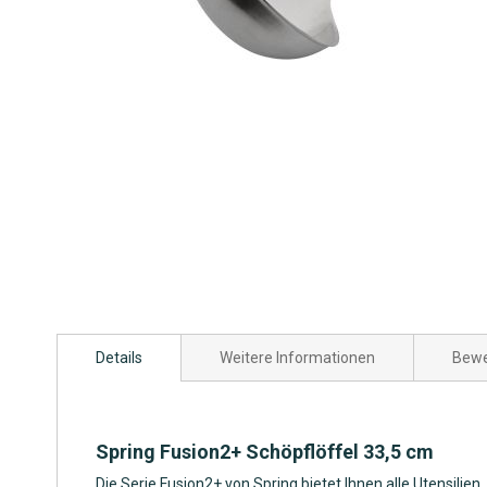
Zum
Anfang
Details
Weitere Informationen
Bewe
der
Bildgalerie
springen
Spring Fusion2+ Schöpflöffel 33,5 cm
Die Serie Fusion2+ von Spring bietet Ihnen alle Utensilien