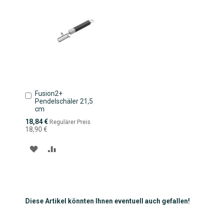
Fusion2+
In
Pendelschäler 21,5
den
cm
Warenkorb
Sonderpreis
18,84 €
Regulärer Preis
18,90 €
ZUR
ZUR
WUNSCHLISTE
VERGLEICHSLISTE
HINZUFÜGEN
HINZUFÜGEN
Diese Artikel könnten Ihnen eventuell auch gefallen!