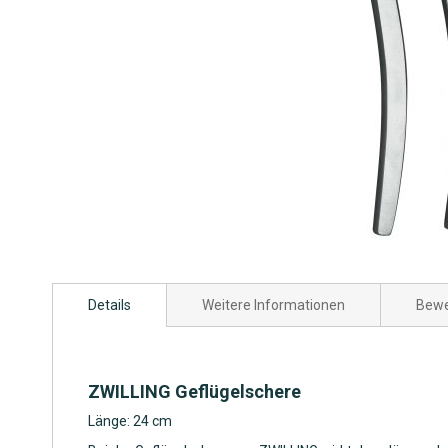
Zum
Anfang
Details
Weitere Informationen
Bewe
der
Bildgalerie
springen
ZWILLING Geflügelschere
Länge: 24 cm