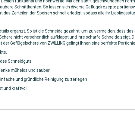
e Design funktional und hochwertig. Mit den sanft geschwungenen Form
aubere Schnittkanten. So lassen sich diverse Geflügelrezepte portionsw
das Zerteilen der Speisen schnell erledigt, sodass alle ihr Lieblingss
 Details ergänzt. So ist die Schneide gezahnt, um zu vermeiden, dass da
 Schere nicht versehentlich aufklappt und ihre scharfe Schneide zeigt. 
it der Geflügelschere von ZWILLING gelingt Ihnen eine perfekte Portio
kte.
 des Schneidguts
elenke mühelos und sauber
einfache und gründliche Reinigung zu zerlegen
t und kraftvoll