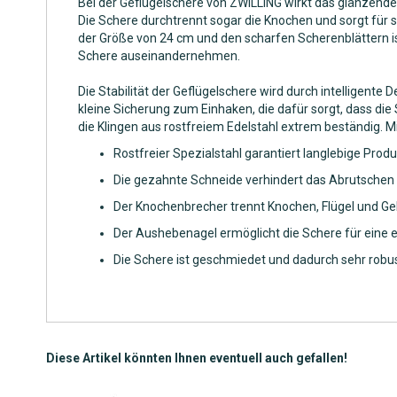
Bei der Geflügelschere von ZWILLING wirkt das glänzend
Die Schere durchtrennt sogar die Knochen und sorgt für s
der Größe von 24 cm und den scharfen Scherenblättern ist 
Schere auseinandernehmen.
Die Stabilität der Geflügelschere wird durch intelligente
kleine Sicherung zum Einhaken, die dafür sorgt, dass die
die Klingen aus rostfreiem Edelstahl extrem beständig. M
Rostfreier Spezialstahl garantiert langlebige Produ
Die gezahnte Schneide verhindert das Abrutschen
Der Knochenbrecher trennt Knochen, Flügel und G
Der Aushebenagel ermöglicht die Schere für eine 
Die Schere ist geschmiedet und dadurch sehr robus
Diese Artikel könnten Ihnen eventuell auch gefallen!