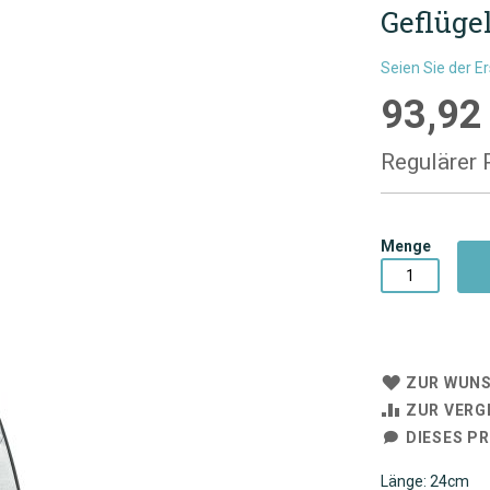
Geflüge
Seien Sie der E
93,92
Sonderpre
Regulärer 
Menge
ZUR WUNS
ZUR VERG
DIESES P
Länge: 24cm