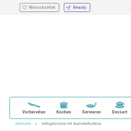
Wunschzettel
Beauty
Zum
Inhalt
springen
Vorbereiten
Kochen
Servieren
Dessert
Startseite
Geflügelschere mit Aushebelfunktion