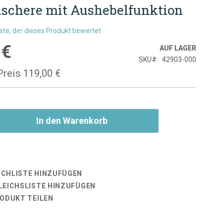
lschere mit Aushebelfunktion
rste, der dieses Produkt bewertet
 €
is
AUF LAGER
SKU
42903-000
Preis
119,00 €
In den Warenkorb
CHLISTE HINZUFÜGEN
LEICHSLISTE HINZUFÜGEN
RODUKT TEILEN