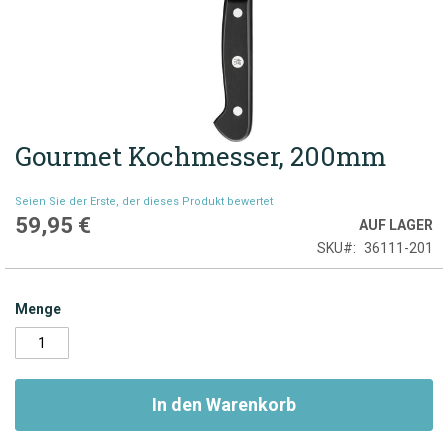
Gourmet Kochmesser, 200mm
Zum
Anfang
der
Seien Sie der Erste, der dieses Produkt bewertet
Bildgalerie
59,95 €
AUF LAGER
springen
SKU
36111-201
Menge
In den Warenkorb