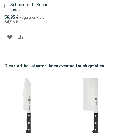
Schneidbrett, Buche
In
geölt
den
Warenkorb
Sonderpreis
59,85 €
Regulärer Preis
64,95 €
ZUR
ZUR
WUNSCHLISTE
VERGLEICHSLISTE
HINZUFÜGEN
HINZUFÜGEN
Diese Artikel könnten Ihnen eventuell auch gefallen!