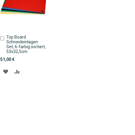
Top Board
In
Schneideinlagen
den
Set, 6-farbig sortiert,
Warenkorb
53x32,5cm
51,00 €
ZUR
ZUR
WUNSCHLISTE
VERGLEICHSLISTE
HINZUFÜGEN
HINZUFÜGEN