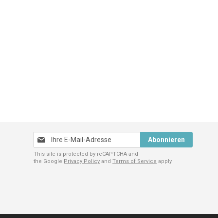
Melden
Abonnieren
Sie
This site is protected by reCAPTCHA and
sich
the Google
Privacy Policy
and
Terms of Service
apply.
für
unseren
Newsletter
an: