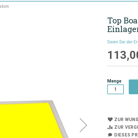
,5x3cm
Top Boar
Einlage
Seien Sie der E
113,0
Menge
ZUR WUNS
ZUR VERG
DIESES P