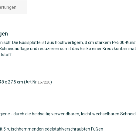
rtungen
agen
enisch: Die Basisplatte ist aus hochwertigem, 3 cm starkem PE500-Kun
e Schneidauflage und reduzieren somit das Risiko einer Kreuzkontamina
stoff.
8 x 27,5 cm (Art.Nr
)
167220
e - durch die beidseitig verwendbaren, leicht wechselbaren Schneidauf
 mit 5 rutschhemmenden edelstahlverschraubten Füßen