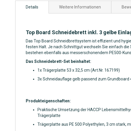
Anfang
Details
Weitere Informationen
Bewe
der
Bildgalerie
springen
Top Board Schneidebrett inkl. 3 gelbe Einl
Das Top Board Schneidbrettsystem ist effizient und hygi
festen Halt. Je nach Schnittgut wechseln Sie einfach di
bestehen ebenfalls aus messerschonendem PE500-Kunst
Das Schneidebrett-Set beinhaltet:
1x Trägerplatte
53 x 32,5 cm (Art.Nr. 167199)
3x Schneidauflage gelb passend zum Grundboard 4
Produkteigenschaften:
Praktische Umsetzung der HACCP Lebensmittelhygien
Trägerplatte
Trägerplatte aus PE 500 Polyethylen, 3 cm stark,