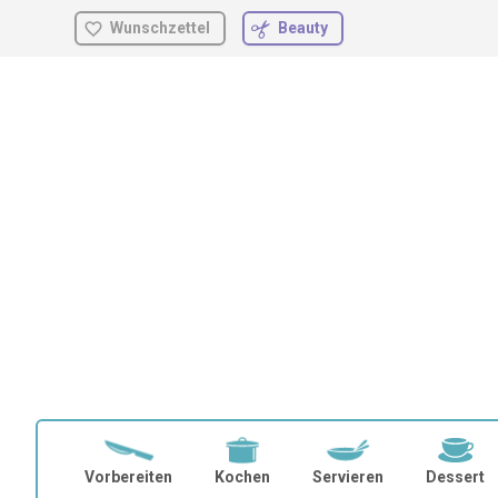
Wunschzettel
Beauty
Zum
Inhalt
springen
Vorbereiten
Kochen
Servieren
Dessert