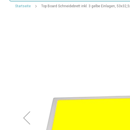
Startseite
Top Board Schneidebrett inkl. 3 gelbe Einlagen, 53x32
Zum
Ende
der
Bildgalerie
springen