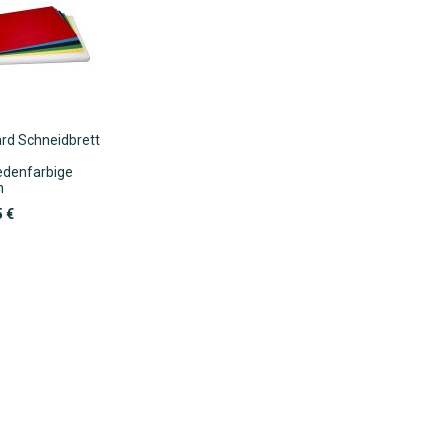
rd Schneidbrett
edenfarbige
n
5 €