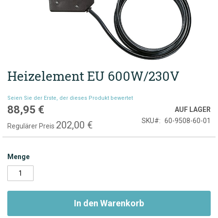
Heizelement EU 600W/230V
Zum
Anfang
der
Seien Sie der Erste, der dieses Produkt bewertet
Bildgalerie
88,95 €
Sonderpreis
AUF LAGER
springen
SKU
60-9508-60-01
202,00 €
Regulärer Preis
Menge
In den Warenkorb