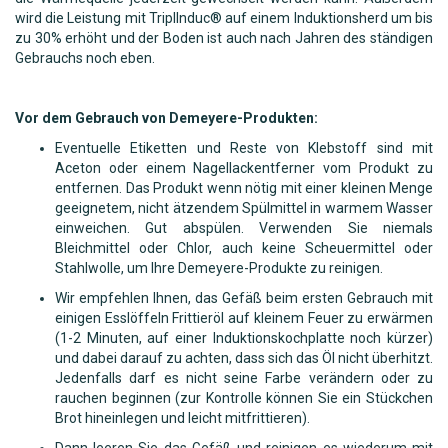
wird die Leistung mit TriplInduc® auf einem Induktionsherd um bis
zu 30% erhöht und der Boden ist auch nach Jahren des ständigen
Gebrauchs noch eben.
Vor dem Gebrauch von Demeyere-Produkten:
Eventuelle Etiketten und Reste von Klebstoff sind mit
Aceton oder einem Nagellackentferner vom Produkt zu
entfernen. Das Produkt wenn nötig mit einer kleinen Menge
geeignetem, nicht ätzendem Spülmittel in warmem Wasser
einweichen. Gut abspülen. Verwenden Sie niemals
Bleichmittel oder Chlor, auch keine Scheuermittel oder
Stahlwolle, um Ihre Demeyere-Produkte zu reinigen.
Wir empfehlen Ihnen, das Gefäß beim ersten Gebrauch mit
einigen Esslöffeln Frittieröl auf kleinem Feuer zu erwärmen
(1-2 Minuten, auf einer Induktionskochplatte noch kürzer)
und dabei darauf zu achten, dass sich das Öl nicht überhitzt.
Jedenfalls darf es nicht seine Farbe verändern oder zu
rauchen beginnen (zur Kontrolle können Sie ein Stückchen
Brot hineinlegen und leicht mitfrittieren).
Dann leeren Sie das Gefäß und reinigen es wiederum mit