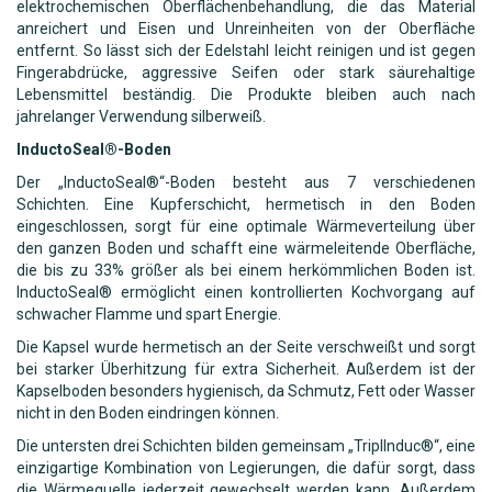
elektrochemischen Oberflächenbehandlung, die das Material
anreichert und Eisen und Unreinheiten von der Oberfläche
entfernt. So lässt sich der Edelstahl leicht reinigen und ist gegen
Fingerabdrücke, aggressive Seifen oder stark säurehaltige
Lebensmittel beständig. Die Produkte bleiben auch nach
jahrelanger Verwendung silberweiß.
InductoSeal®-Boden
Der „InductoSeal®“-Boden besteht aus 7 verschiedenen
Schichten. Eine Kupferschicht, hermetisch in den Boden
eingeschlossen, sorgt für eine optimale Wärmeverteilung über
den ganzen Boden und schafft eine wärmeleitende Oberfläche,
die bis zu 33% größer als bei einem herkömmlichen Boden ist.
InductoSeal® ermöglicht einen kontrollierten Kochvorgang auf
schwacher Flamme und spart Energie.
Die Kapsel wurde hermetisch an der Seite verschweißt und sorgt
bei starker Überhitzung für extra Sicherheit. Außerdem ist der
Kapselboden besonders hygienisch, da Schmutz, Fett oder Wasser
nicht in den Boden eindringen können.
Die untersten drei Schichten bilden gemeinsam „TriplInduc®“, eine
einzigartige Kombination von Legierungen, die dafür sorgt, dass
die Wärmequelle jederzeit gewechselt werden kann. Außerdem