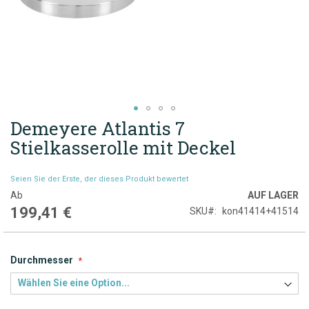
Demeyere Atlantis 7
Zum
Anfang
Stielkasserolle mit Deckel
der
Bildgalerie
Seien Sie der Erste, der dieses Produkt bewertet
springen
Ab
AUF LAGER
199,41 €
SKU
kon41414+41514
Durchmesser