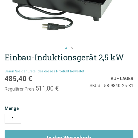
Einbau-Induktionsgerät 2,5 kW
Zum
Anfang
der
Seien Sie der Erste, der dieses Produkt bewertet
Bildgalerie
485,40 €
Sonderpreis
AUF LAGER
springen
SKU
58-9840-25-31
511,00 €
Regulärer Preis
Menge
In den Warenkorb