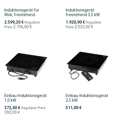
Induktionsgerät für
Induktionsgerät
Wok, freistehend
freistehend 3,5 kW
Sonderpreis
Sonderpreis
2.599,20 €
1.920,90 €
Regulärer
Regulärer
2.736,00 €
2.022,00 €
Preis
Preis
Einbau-Induktionsgerät
Einbau-Induktionsgerät
1,0 kW
2,5 kW
Sonderpreis
372,40 €
511,00 €
Regulärer Preis
392,00 €