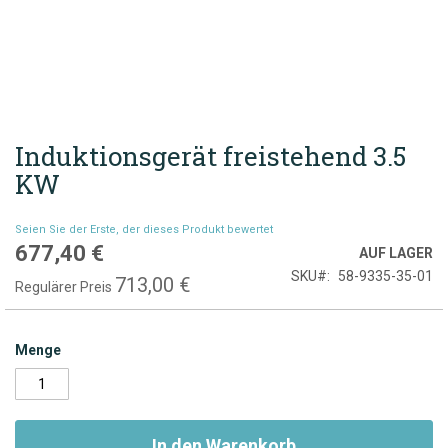
Induktionsgerät freistehend 3.5
Zum
Anfang
KW
der
Bildgalerie
Seien Sie der Erste, der dieses Produkt bewertet
springen
677,40 €
Sonderpreis
AUF LAGER
SKU
58-9335-35-01
713,00 €
Regulärer Preis
Menge
In den Warenkorb