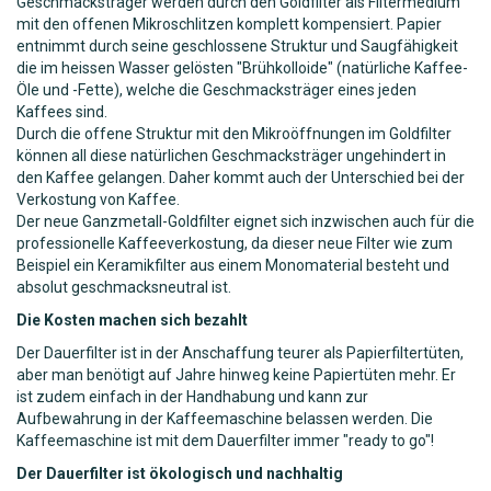
Geschmacksträger werden durch den Goldfilter als Filtermedium
mit den offenen Mikroschlitzen komplett kompensiert. Papier
entnimmt durch seine geschlossene Struktur und Saugfähigkeit
die im heissen Wasser gelösten "Brühkolloide" (natürliche Kaffee-
Öle und -Fette), welche die Geschmacksträger eines jeden
Kaffees sind.
Durch die offene Struktur mit den Mikroöffnungen im Goldfilter
können all diese natürlichen Geschmacksträger ungehindert in
den Kaffee gelangen. Daher kommt auch der Unterschied bei der
Verkostung von Kaffee.
Der neue Ganzmetall-Goldfilter eignet sich inzwischen auch für die
professionelle Kaffeeverkostung, da dieser neue Filter wie zum
Beispiel ein Keramikfilter aus einem Monomaterial besteht und
absolut geschmacksneutral ist.
Die Kosten machen sich bezahlt
Der Dauerfilter ist in der Anschaffung teurer als Papierfiltertüten,
aber man benötigt auf Jahre hinweg keine Papiertüten mehr. Er
ist zudem einfach in der Handhabung und kann zur
Aufbewahrung in der Kaffeemaschine belassen werden. Die
Kaffeemaschine ist mit dem Dauerfilter immer "ready to go"!
Der Dauerfilter ist ökologisch und nachhaltig