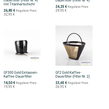
Dauerfilter (Filter Nr. 4)
Dauerfilter (Filter Nr. 4)
mit Titanhartschicht
Sonderpreis
24,25 €
Regulärer Preis
Sonderpreis
26,85 €
29,95 €
Regulärer Preis
32,95 €
GF300 Gold Eintassen-
GF2 Gold Kaffee-
Kaffee-Dauerfilter
Dauerfilter (Filter Nr. 2)
Sonderpreis
Sonderpreis
14,50 €
23,65 €
Regulärer Preis
Regulärer Preis
19,95 €
26,95 €