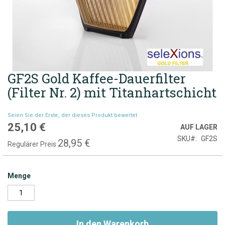
GF2S Gold Kaffee-Dauerfilter
Zum
Anfang
(Filter Nr. 2) mit Titanhartschicht
der
Bildgalerie
Seien Sie der Erste, der dieses Produkt bewertet
springen
25,10 €
Sonderpreis
AUF LAGER
SKU
GF2S
28,95 €
Regulärer Preis
Menge
In den Warenkorb