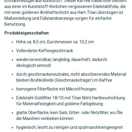
Entnahmebügel aus Kunststoff. Dieser Kaffee-Dauerfilter besteht
aus einer im Kunststoff-Körbchen vergossenen Edelstahlfolie, die
mit einer goldenen Antihaftschicht aus Hart-Titan überzogen ist.
Maßeinteilung und Füllstandsanzeige sorgen für einfache
Benutzung.
Produkteigenschaften:
Höhe ca. 8,5 cm, Durchmesser ca. 10,2 cm
Vollendeter Kaffeegeschmack
wiederverwendbar, langlebig, dauerhaft, dadurch
ökologisch sinnvoll
durch geschmacksneutrales, nicht absorbierendes Material
bleiben Brühkolloide (Geschmacksträger) im Kaffee
homogene Filterfläche mit Mikroöffnungen
Edelstahl-Goldfilter 18/10 mit Titan Nitrit Hartbeschichtung
für Materialfestigkeit und goldene Farbgebung
glatte Oberfläche, kein Sieb, Gitter- oder Netzfilter, wo Öle
die Maschen verkleben können
hygienisch, leicht zu reinigen und spülmaschinengeeignet