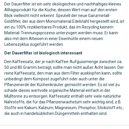
Der Dauerfilter ist ein sehr ökologisches und nachhaltiges kleines
Alltagsprodukt für die Küche, dessen Wert man auf den ersten
Blick vielleicht nicht erkennt. Speziell der neue Ganzmetall-
Goldfilter, der aus dem Monomaterial Edelstahl hergestellt wird, ist
ein zu 100% reziklierbares Produkt, das im Recycling keinem
Material-Trennungsprozess unterzogen werden muss. Er kann
also mit dem Alteisen in einer Eisenhütte einem neuen
Lebenszyklus zugeführt werden.
Der Dauerfilter ist biologisch interessant
Den Kaffeesatz, der je nach Kaffee-Aufgussmenge zwischen ca.
50 und 80 Gramm beträgt, sollte man nicht außer Acht lassen. Der
reine Kaffeesatz, den man aus dem Filter ausklopfen kann, sollte
unbedingt dem Kompost zugeführt oder auch unter die
Pflanzenerde der Küchenkräuter gemischt werden. Es ist viel zu
schade dieses wertvolle organische Material einfach in der
Mülltonne zu entsorgen. Kaffeesatz enthält sehr viele natürliche
Nährstoffe, die für das Pflanzenwachstum sehr wichtig sind, z.B.
Stoffe wie Kalium, Kalzium, Magnesium, Phosphor, Stickstoff etc.,
die auch in handelsüblichen Düngemitteln enthalten sind.