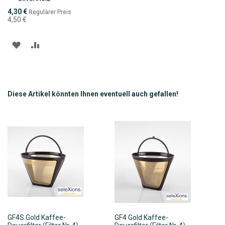
Warenkorb
Sonderpreis
4,30 €
Regulärer Preis
4,50 €
ZUR
ZUR
WUNSCHLISTE
VERGLEICHSLISTE
HINZUFÜGEN
HINZUFÜGEN
Diese Artikel könnten Ihnen eventuell auch gefallen!
GF4S Gold Kaffee-
GF4 Gold Kaffee-