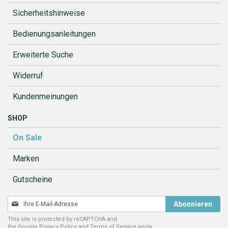
Sicherheitshinweise
Bedienungsanleitungen
Erweiterte Suche
Widerruf
Kundenmeinungen
SHOP
On Sale
Marken
Gutscheine
Melden
Abonnieren
Sie
This site is protected by reCAPTCHA and
sich
the Google
Privacy Policy
and
Terms of Service
apply.