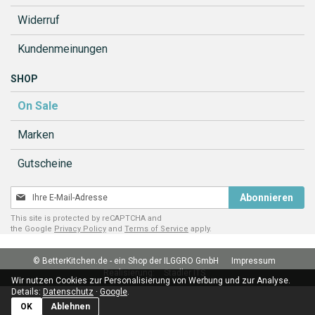
Widerruf
Kundenmeinungen
SHOP
On Sale
Marken
Gutscheine
Melden
Abonnieren
Sie
This site is protected by reCAPTCHA and
sich
the Google
Privacy Policy
and
Terms of Service
apply.
für
unseren
© BetterKitchen.de - ein Shop der ILGGRO GmbH
Impressum
Newsletter
Realisierung:
Stadler ITS
an:
Wir nutzen Cookies zur Personalisierung von Werbung und zur Analyse.
Details:
Datenschutz
·
Google
.
OK
Ablehnen