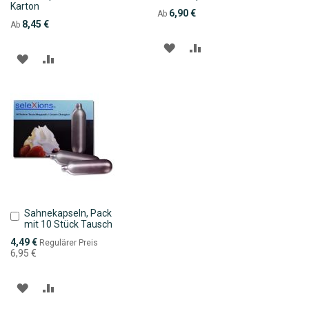
Karton
6,90 €
Ab
8,45 €
Ab
ZUR
ZUR
ZUR
ZUR
WUNSCHLISTE
VERGLEICHSLISTE
WUNSCHLISTE
VERGLEICHSLISTE
HINZUFÜGEN
HINZUFÜGEN
HINZUFÜGEN
HINZUFÜGEN
Sahnekapseln, Pack
In
mit 10 Stück Tausch
den
Warenkorb
Sonderpreis
4,49 €
Regulärer Preis
6,95 €
ZUR
ZUR