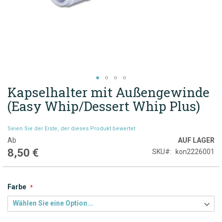
Kapselhalter mit Außengewinde
Zum
Anfang
(Easy Whip/Dessert Whip Plus)
der
Bildgalerie
Seien Sie der Erste, der dieses Produkt bewertet
springen
Ab
AUF LAGER
8,50 €
SKU
kon2226001
Farbe