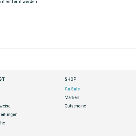
cht entfernt werden.
ST
SHOP
On Sale
Marken
nweise
Gutscheine
leitungen
che