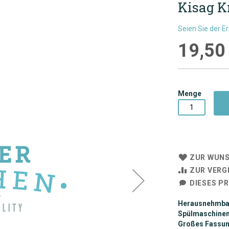
Kisag K
Seien Sie der E
19,50
Menge
ZUR WUNS
ZUR VERG
DIESES P
Herausnehmbar
Spülmaschinen
Großes Fassu