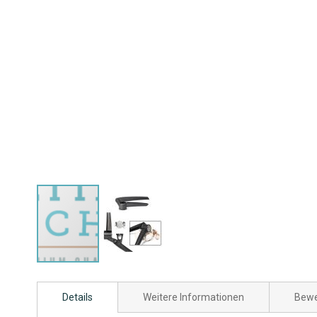
Zum
Anfang
Details
Weitere Informationen
Bewe
der
Bildgalerie