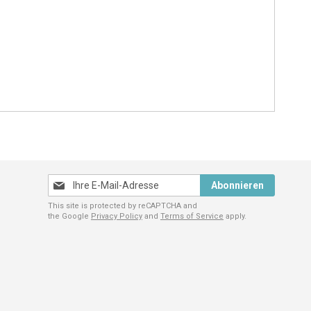
Melden
Abonnieren
Sie
This site is protected by reCAPTCHA and
sich
the Google
Privacy Policy
and
Terms of Service
apply.
für
unseren
Newsletter
an: