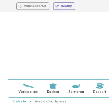
Wunschzettel
Beauty
Zum
Inhalt
springen
Vorbereiten
Kochen
Servieren
Dessert
Startseite
Kisag Knoblauchpresse