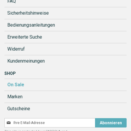
FAQ
Sicherheitshinweise
Bedienungsanleitungen
Erweiterte Suche
Widerruf
Kundenmeinungen
SHOP
On Sale
Marken
Gutscheine
Melden
Abonnieren
Sie