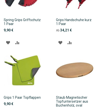
Spring Grips Griffschutz
Grips Handschuhe kurz
1 Paar
1 Paar
9,90 €
34,21 €
Ab
ZUR
ZUR
ZUR
ZUR
WUNSCHLISTE
VERGLEICHSLISTE
WUNSCHLISTE
VERGLEICHSLISTE
HINZUFÜGEN
HINZUFÜGEN
HINZUFÜGEN
HINZUFÜGEN
Grips 1 Paar Topflappen
Staub Magnetischer
Topfuntersetzer aus
9,90 €
Buchenholz, oval