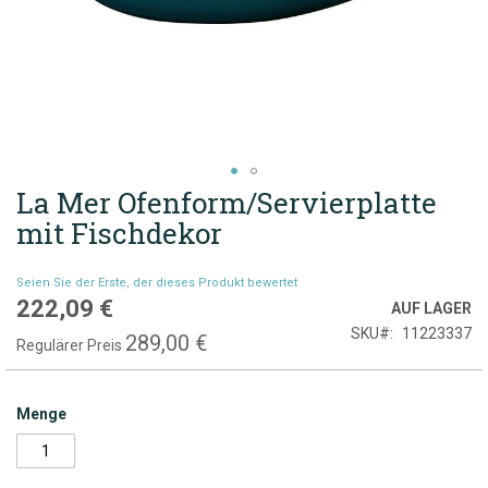
La Mer Ofenform/Servierplatte
Zum
Anfang
mit Fischdekor
der
Bildgalerie
Seien Sie der Erste, der dieses Produkt bewertet
springen
222,09 €
Sonderpreis
AUF LAGER
SKU
11223337
289,00 €
Regulärer Preis
Menge