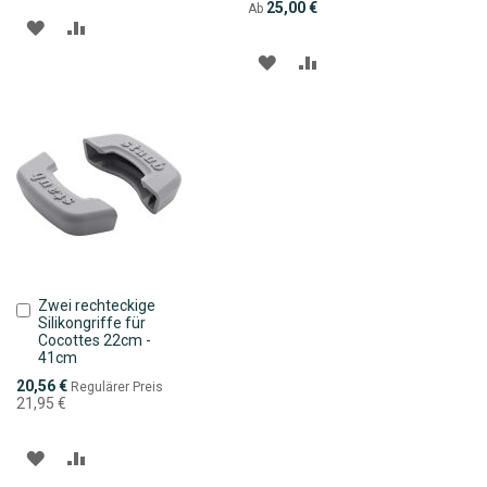
25,00 €
Ab
ZUR
ZUR
ZUR
ZUR
WUNSCHLISTE
VERGLEICHSLISTE
WUNSCHLISTE
VERGLEICHSLISTE
HINZUFÜGEN
HINZUFÜGEN
HINZUFÜGEN
HINZUFÜGEN
Zwei rechteckige
In
Silikongriffe für
den
Cocottes 22cm -
Warenkorb
41cm
Sonderpreis
20,56 €
Regulärer Preis
21,95 €
ZUR
ZUR