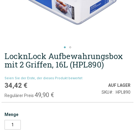
LocknLock Aufbewahrungsbox
Zum
Anfang
mit 2 Griffen, 16L (HPL890)
der
Bildgalerie
Seien Sie der Erste, der dieses Produkt bewertet
springen
34,42 €
Sonderpreis
AUF LAGER
SKU
HPL890
49,90 €
Regulärer Preis
Menge