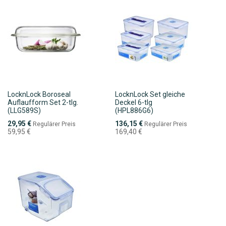
LocknLock Boroseal
LocknLock Set gleiche
Auflaufform Set 2-tlg.
Deckel 6-tlg
(LLG589S)
(HPL886G6)
Sonderpreis
Sonderpreis
29,95 €
136,15 €
Regulärer Preis
Regulärer Preis
59,95 €
169,40 €