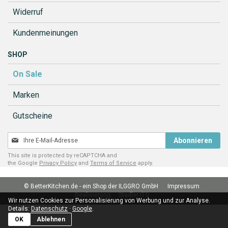
Widerruf
Kundenmeinungen
SHOP
On Sale
Marken
Gutscheine
Melden
Abonnieren
Sie
This site is protected by reCAPTCHA and
sich
the Google
Privacy Policy
and
Terms of Service
apply.
für
unseren
© BetterKitchen.de - ein Shop der ILGGRO GmbH
Impressum
Newsletter
Realisierung:
Stadler ITS
an:
Wir nutzen Cookies zur Personalisierung von Werbung und zur Analyse.
Details:
Datenschutz
·
Google
.
OK
Ablehnen