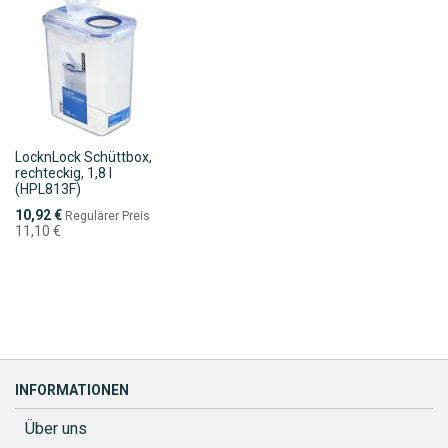
LocknLock Schüttbox,
rechteckig, 1,8 l
(HPL813F)
Sonderpreis
10,92 €
Regulärer Preis
11,10 €
INFORMATIONEN
Über uns