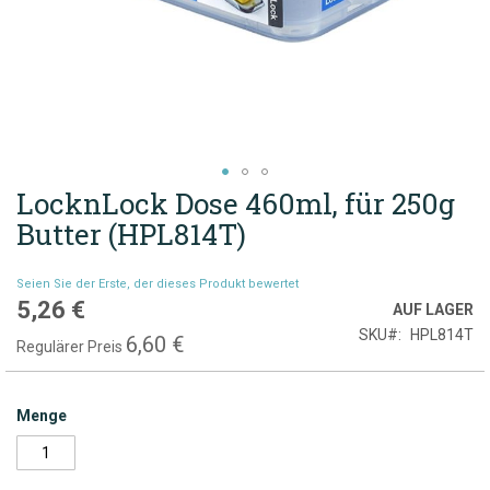
LocknLock Dose 460ml, für 250g
Zum
Anfang
Butter (HPL814T)
der
Bildgalerie
Seien Sie der Erste, der dieses Produkt bewertet
springen
5,26 €
Sonderpreis
AUF LAGER
SKU
HPL814T
6,60 €
Regulärer Preis
Menge