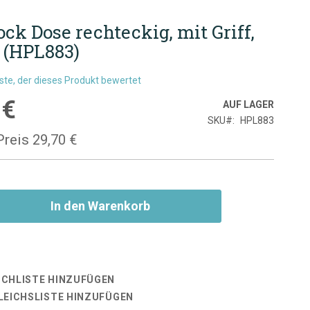
ck Dose rechteckig, mit Griff,
r (HPL883)
rste, der dieses Produkt bewertet
 €
is
AUF LAGER
SKU
HPL883
Preis
29,70 €
In den Warenkorb
CHLISTE HINZUFÜGEN
LEICHSLISTE HINZUFÜGEN