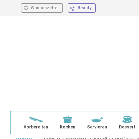
Wunschzettel
Beauty
Zum
Inhalt
springen
Vorbereiten
Kochen
Servieren
Dessert