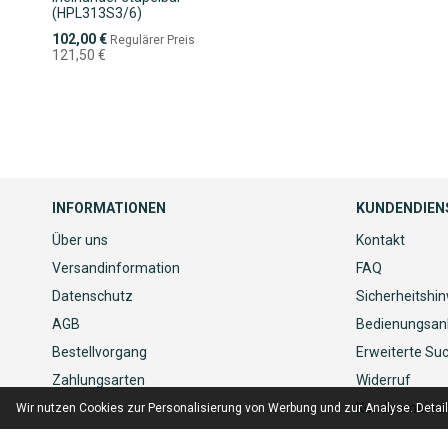
(HPL313S3/6)
Sonderpreis
102,00 €
Regulärer Preis
121,50 €
INFORMATIONEN
KUNDENDIEN
Über uns
Kontakt
Versandinformation
FAQ
Datenschutz
Sicherheitshi
AGB
Bedienungsan
Bestellvorgang
Erweiterte Su
Zahlungsarten
Widerruf
Kundenmeinu
Wir nutzen Cookies zur Personalisierung von Werbung und zur Analyse. Detai