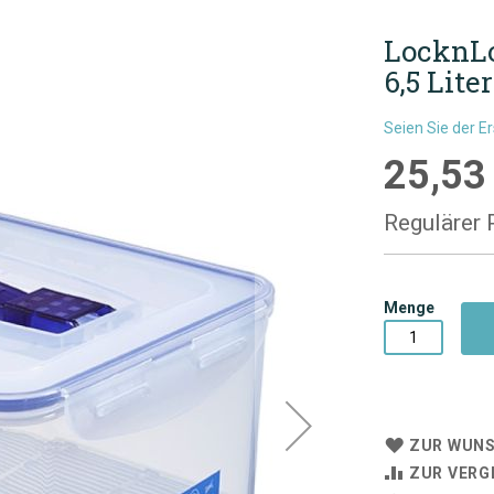
LocknLo
6,5 Lite
Seien Sie der E
25,53
Sonderpre
Regulärer 
Menge
ZUR WUNS
ZUR VERG