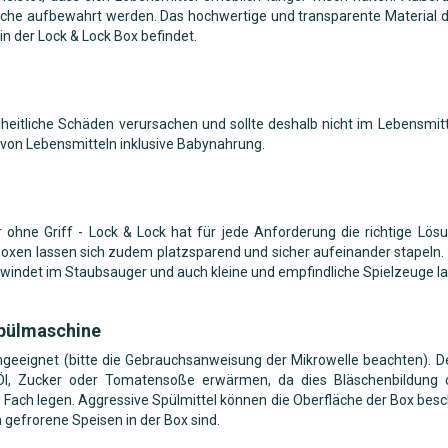
che aufbewahrt werden. Das hochwertige und transparente Material der
n der Lock & Lock Box befindet.
itliche Schäden verursachen und sollte deshalb nicht im Lebensmit
 von Lebensmitteln inklusive Babynahrung.
der ohne Griff - Lock & Lock hat für jede Anforderung die richtige 
oxen lassen sich zudem platzsparend und sicher aufeinander stapeln. L
hwindet im Staubsauger und auch kleine und empfindliche Spielzeuge l
Spülmaschine
engeeignet (bitte die Gebrauchsanweisung der Mikrowelle beachten). 
, Öl, Zucker oder Tomatensoße erwärmen, da dies Bläschenbildung 
ach legen. Aggressive Spülmittel können die Oberfläche der Box besch
gefrorene Speisen in der Box sind.