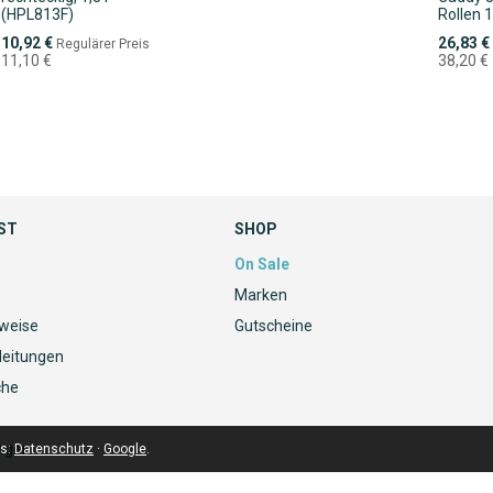
(HPL813F)
Rollen 1
Sonderpreis
Sonderpr
10,92 €
26,83 €
Regulärer Preis
11,10 €
38,20 €
ST
SHOP
On Sale
Marken
nweise
Gutscheine
leitungen
che
ngen
ls:
Datenschutz
·
Google
.