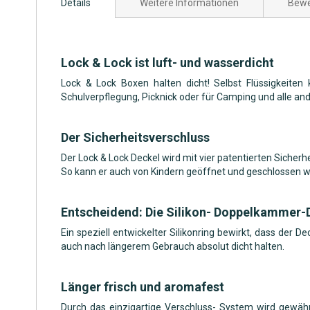
Details
Weitere Informationen
Bewe
der
Bildgalerie
springen
Lock & Lock ist luft- und wasserdicht
Lock & Lock Boxen halten dicht! Selbst Flüssigkeiten
Schulverpflegung, Picknick oder für Camping und alle an
Der Sicherheitsverschluss
Der Lock & Lock Deckel wird mit vier patentierten Sicherh
So kann er auch von Kindern geöffnet und geschlossen we
Entscheidend: Die Silikon- Doppelkammer-
Ein speziell entwickelter Silikonring bewirkt, dass der 
auch nach längerem Gebrauch absolut dicht halten.
Länger frisch und aromafest
Durch das einzigartige Verschluss- System wird gewährl