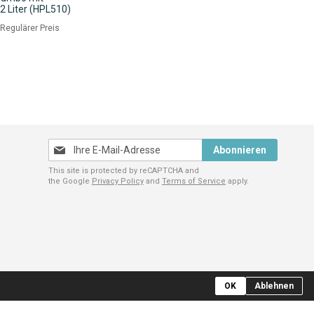
2 Liter (HPL510)
eis
Regulärer Preis
Melden
Abonnieren
Sie
This site is protected by reCAPTCHA and
sich
the Google
Privacy Policy
and
Terms of Service
apply.
für
unseren
Newsletter
an:
OK
Ablehnen