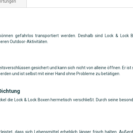
rtungen
 können gefahrlos transportiert werden. Deshalb sind Lock & Lock 
deren Outdoor-Aktivitäten.
eitsverschlüssen gesichert und kann sich nicht von alleine öffnen. Er ist
rden und ist selbst mit einer Hand ohne Probleme zu betätigen.
Dichtung
Deckel die Lock & Lock Boxen hermetisch verschließt. Durch seine besond
eistet, dass sich Lebensmittel erheblich länger frisch halten. Auße