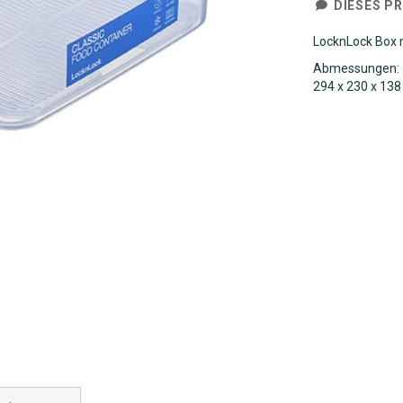
DIESES P
LocknLock Box mi
Abmessungen:
294 x 230 x 138