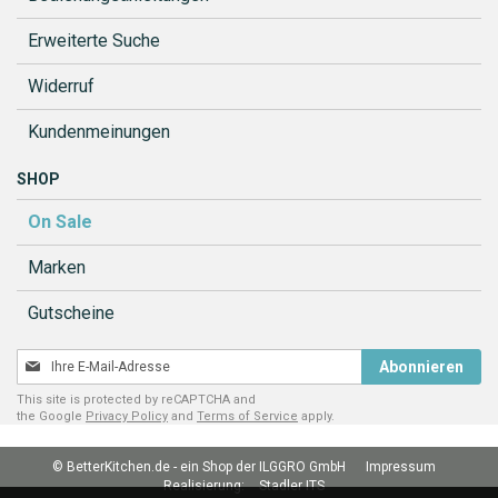
Erweiterte Suche
Widerruf
Kundenmeinungen
SHOP
On Sale
Marken
Gutscheine
Melden
Abonnieren
Sie
This site is protected by reCAPTCHA and
sich
the Google
Privacy Policy
and
Terms of Service
apply.
für
unseren
© BetterKitchen.de - ein Shop der ILGGRO GmbH
Impressum
Newsletter
Realisierung:
Stadler ITS
an: