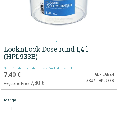
LocknLock Dose rund 1,4 l
Zum
Anfang
(HPL933B)
der
Bildgalerie
Seien Sie der Erste, der dieses Produkt bewertet
springen
7,40 €
Sonderpreis
AUF LAGER
SKU
HPL933B
7,80 €
Regulärer Preis
Menge