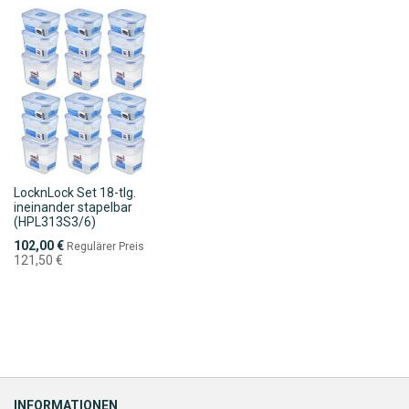
LocknLock Set 18-tlg.
ineinander stapelbar
(HPL313S3/6)
Sonderpreis
102,00 €
Regulärer Preis
121,50 €
INFORMATIONEN