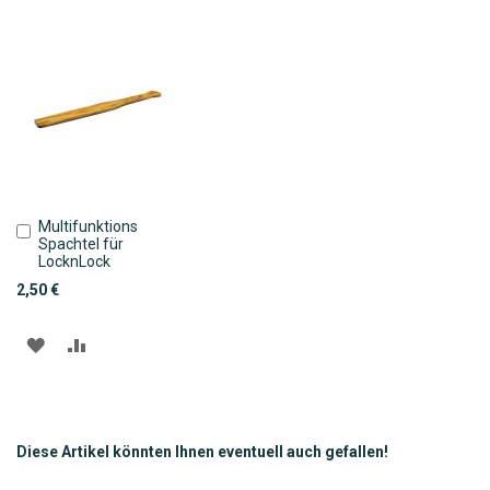
Multifunktions
In
Spachtel für
den
LocknLock
Warenkorb
2,50 €
ZUR
ZUR
WUNSCHLISTE
VERGLEICHSLISTE
HINZUFÜGEN
HINZUFÜGEN
Diese Artikel könnten Ihnen eventuell auch gefallen!