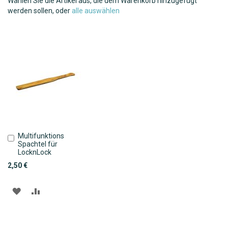
Wählen Sie die Artikel aus, die dem Warenkorb hinzugefügt
werden sollen, oder
alle auswählen
Multifunktions
In
Spachtel für
den
LocknLock
Warenkorb
2,50 €
ZUR
ZUR
WUNSCHLISTE
VERGLEICHSLISTE
HINZUFÜGEN
HINZUFÜGEN