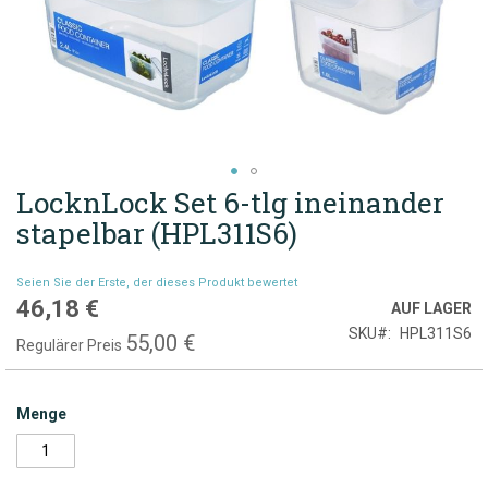
LocknLock Set 6-tlg ineinander
Zum
Anfang
stapelbar (HPL311S6)
der
Bildgalerie
Seien Sie der Erste, der dieses Produkt bewertet
springen
46,18 €
Sonderpreis
AUF LAGER
SKU
HPL311S6
55,00 €
Regulärer Preis
Menge