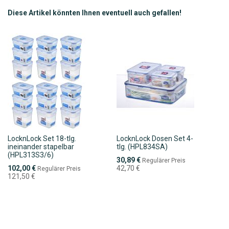
Diese Artikel könnten Ihnen eventuell auch gefallen!
LocknLock Set 18-tlg.
LocknLock Dosen Set 4-
ineinander stapelbar
tlg. (HPL834SA)
(HPL313S3/6)
Sonderpreis
30,89 €
Regulärer Preis
Sonderpreis
102,00 €
42,70 €
Regulärer Preis
121,50 €