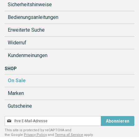
Sicherheitshinweise
Bedienungsanleitungen
Erweiterte Suche
Widerruf
Kundenmeinungen
SHOP
On Sale
Marken
Gutscheine
Melden
Abonnieren
Sie
This site is protected by reCAPTCHA and
sich
the Google
Privacy Policy
and
Terms of Service
apply.
für