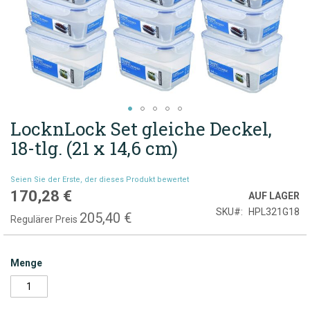
LocknLock Set gleiche Deckel,
Zum
Anfang
18-tlg. (21 x 14,6 cm)
der
Bildgalerie
Seien Sie der Erste, der dieses Produkt bewertet
springen
170,28 €
Sonderpreis
AUF LAGER
SKU
HPL321G18
205,40 €
Regulärer Preis
Menge