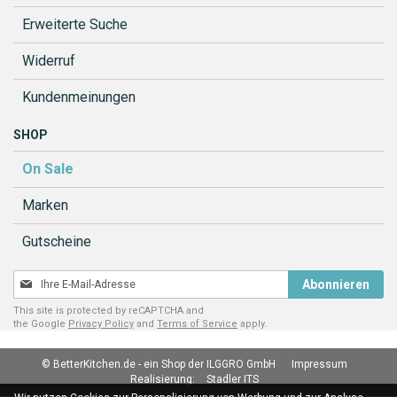
Erweiterte Suche
Widerruf
Kundenmeinungen
SHOP
On Sale
Marken
Gutscheine
Melden
Abonnieren
Sie
This site is protected by reCAPTCHA and
sich
the Google
Privacy Policy
and
Terms of Service
apply.
für
unseren
© BetterKitchen.de - ein Shop der ILGGRO GmbH
Impressum
Newsletter
Realisierung:
Stadler ITS
an: