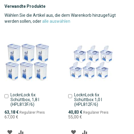
Verwandte Produkte
Wählen Sie die Artikel aus, die dem Warenkorb hinzugefügt
werden sollen, oder
alle auswählen
LocknLock 6x
LocknLock 6x
In
In
Schüttbox, 1,8 l
Schüttbox 1,0 l
den
den
(HPL813F/6)
(HPL812F/6)
Warenkorb
Warenkorb
Sonderpreis
Sonderpreis
63,18 €
40,83 €
Regulärer Preis
Regulärer Preis
67,00 €
55,00 €
ZUR
ZUR
ZUR
ZUR