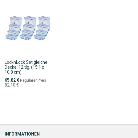
LocknLock Set gleiche
Deckel,12 tlg. (15,1 x
10,8 cm)
Sonderpreis
65,82 €
Regulärer Preis
82,10 €
INFORMATIONEN