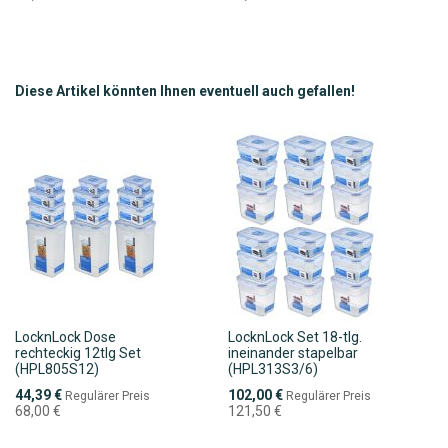
WUNSCHLISTE
VERGLEICHSLISTE
WUNSCHLISTE
VERGLEICHSLISTE
HINZUFÜGEN
HINZUFÜGEN
HINZUFÜGEN
HINZUFÜGEN
Diese Artikel könnten Ihnen eventuell auch gefallen!
LocknLock Dose
LocknLock Set 18-tlg.
rechteckig 12tlg Set
ineinander stapelbar
(HPL805S12)
(HPL313S3/6)
Sonderpreis
Sonderpreis
44,39 €
102,00 €
Regulärer Preis
Regulärer Preis
68,00 €
121,50 €