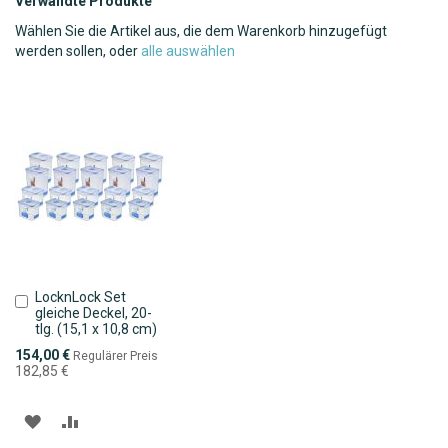
Verwandte Produkte
Wählen Sie die Artikel aus, die dem Warenkorb hinzugefügt
werden sollen, oder
alle auswählen
LocknLock Set
In
gleiche Deckel, 20-
den
tlg. (15,1 x 10,8 cm)
Warenkorb
Sonderpreis
154,00 €
Regulärer Preis
182,85 €
ZUR
ZUR