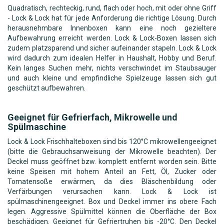
Quadratisch, rechteckig, rund, flach oder hoch, mit oder ohne Griff
- Lock & Lock hat für jede Anforderung die richtige Lösung. Durch
herausnehmbare Innenboxen kann eine noch gezieltere
Aufbewahrung erreicht werden. Lock & Lock-Boxen lassen sich
zudem platzsparend und sicher aufeinander stapeln. Lock & Lock
wird dadurch zum idealen Helfer in Haushalt, Hobby und Beruf.
Kein langes Suchen mehr, nichts verschwindet im Staubsauger
und auch kleine und empfindliche Spielzeuge lassen sich gut
geschützt aufbewahren.
Geeignet für Gefrierfach, Mikrowelle und
Spülmaschine
Lock & Lock Frischhalteboxen sind bis 120°C mikrowellengeeignet
(bitte die Gebrauchsanweisung der Mikrowelle beachten). Der
Deckel muss geöffnet bzw. komplett entfernt worden sein. Bitte
keine Speisen mit hohem Anteil an Fett, Öl, Zucker oder
Tomatensoße erwärmen, da dies Bläschenbildung oder
Verfärbungen verursachen kann. Lock & Lock ist
spülmaschinengeeignet. Box und Deckel immer ins obere Fach
legen. Aggressive Spülmittel können die Oberfläche der Box
beschädigen. Geeignet für Gefriertruhen bis -20°C. Den Deckel