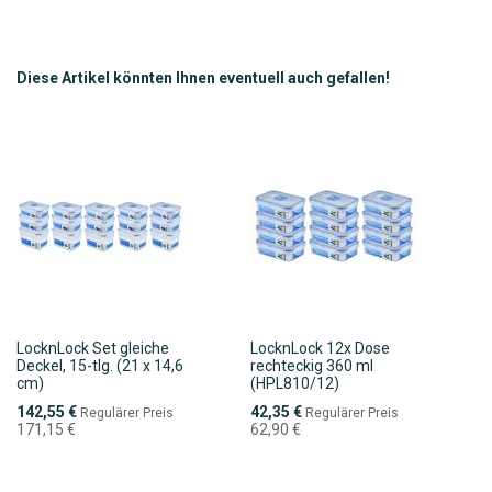
WUNSCHLISTE
VERGLEICHSLISTE
HINZUFÜGEN
HINZUFÜGEN
Diese Artikel könnten Ihnen eventuell auch gefallen!
LocknLock Set gleiche
LocknLock 12x Dose
Deckel, 15-tlg. (21 x 14,6
rechteckig 360 ml
cm)
(HPL810/12)
Sonderpreis
Sonderpreis
142,55 €
42,35 €
Regulärer Preis
Regulärer Preis
171,15 €
62,90 €