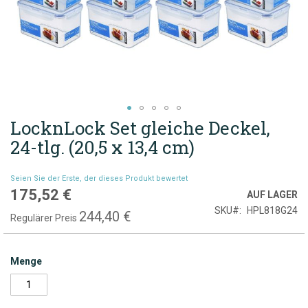
LocknLock Set gleiche Deckel,
Zum
Anfang
24-tlg. (20,5 x 13,4 cm)
der
Bildgalerie
Seien Sie der Erste, der dieses Produkt bewertet
springen
175,52 €
Sonderpreis
AUF LAGER
SKU
HPL818G24
244,40 €
Regulärer Preis
Menge