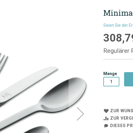
Minimal
Seien Sie der E
308,7
Sonderpre
Regulärer 
Menge
ZUR WUNS
ZUR VERG
DIESES P