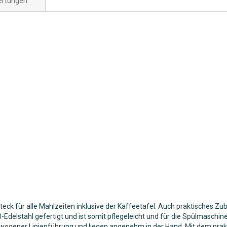
rtungen
teck für alle Mahlzeiten inklusive der Kaffeetafel. Auch praktisches Zu
delstahl gefertigt und ist somit pflegeleicht und für die Spülmaschine 
wogener Linienführung und liegen angenehm in der Hand. Mit dem prakt