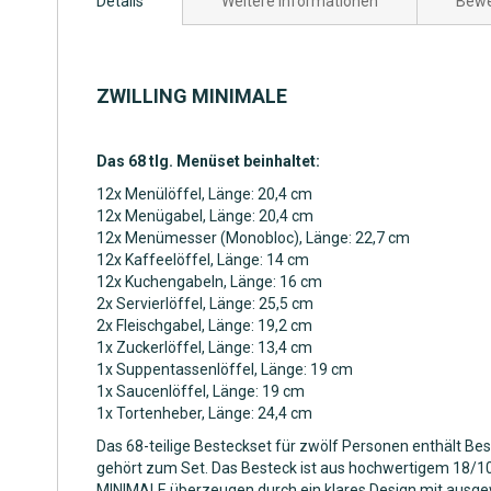
Details
Weitere Informationen
Bewe
der
Bildgalerie
springen
ZWILLING MINIMALE
Das 68 tlg. Menüset beinhaltet:
12x Menülöffel, Länge: 20,4 cm
12x Menügabel, Länge: 20,4 cm
12x Menümesser (Monobloc), Länge: 22,7 cm
12x Kaffeelöffel, Länge: 14 cm
12x Kuchengabeln, Länge: 16 cm
2x Servierlöffel, Länge: 25,5 cm
2x Fleischgabel, Länge: 19,2 cm
1x Zuckerlöffel, Länge: 13,4 cm
1x Suppentassenlöffel, Länge: 19 cm
1x Saucenlöffel, Länge: 19 cm
1x Tortenheber, Länge: 24,4 cm
Das 68-teilige Besteckset für zwölf Personen enthält Bes
gehört zum Set. Das Besteck ist aus hochwertigem 18/10-E
MINIMALE überzeugen durch ein klares Design mit ausge