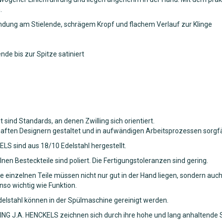
.
dung am Stielende, schrägem Kropf und flachem Verlauf zur Klinge
de bis zur Spitze satiniert
 sind Standards, an denen Zwilling sich orientiert.
en Designern gestaltet und in aufwändigen Arbeitsprozessen sorgfält
LS sind aus 18/10 Edelstahl hergestellt.
n Besteckteile sind poliert. Die Fertigungstoleranzen sind gering.
ie einzelnen Teile müssen nicht nur gut in der Hand liegen, sondern a
so wichtig wie Funktion.
stahl können in der Spülmaschine gereinigt werden.
G J.A. HENCKELS zeichnen sich durch ihre hohe und lang anhaltende 