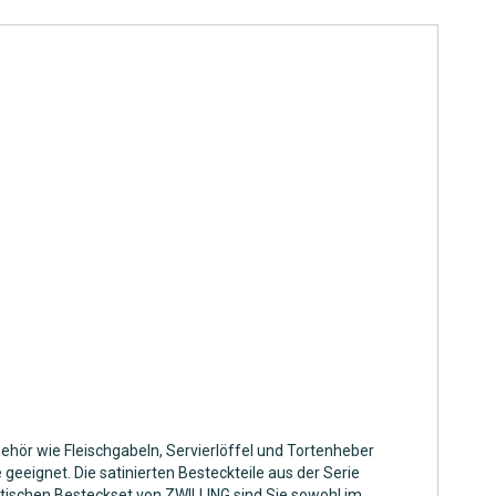
behör wie Fleischgabeln, Servierlöffel und Tortenheber
geeignet. Die satinierten Besteckteile aus der Serie
ischen Besteckset von ZWILLING sind Sie sowohl im