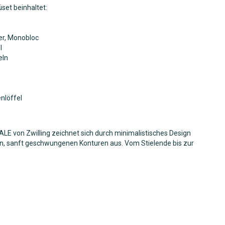
üset beinhaltet:
r, Monobloc
l
eln
nlöffel
ALE von Zwilling zeichnet sich durch minimalistisches Design
n, sanft geschwungenen Konturen aus. Vom Stielende bis zur