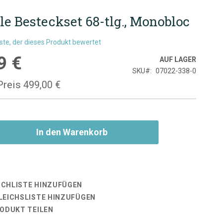
e Besteckset 68-tlg., Monobloc
rste, der dieses Produkt bewertet
9 €
is
AUF LAGER
SKU
07022-338-0
Preis
499,00 €
In den Warenkorb
CHLISTE HINZUFÜGEN
LEICHSLISTE HINZUFÜGEN
RODUKT TEILEN