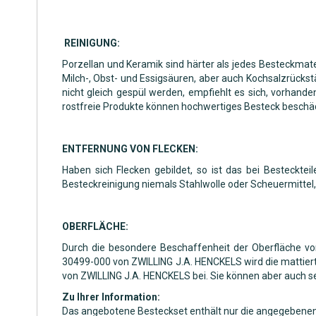
REINIGUNG:
Porzellan und Keramik sind härter als jedes Besteckmate
Milch-, Obst- und Essigsäuren, aber auch Kochsalzrückstä
nicht gleich gespül werden, empfiehlt es sich, vorhande
rostfreie Produkte können hochwertiges Besteck beschädig
ENTFERNUNG VON FLECKEN:
Haben sich Flecken gebildet, so ist das bei Besteckte
Besteckreinigung niemals Stahlwolle oder Scheuermittel,
OBERFLÄCHE:
Durch die besondere Beschaffenheit der Oberfläche von
30499-000 von ZWILLING J.A. HENCKELS wird die mattierte
von ZWILLING J.A. HENCKELS bei. Sie können aber auch s
Zu Ihrer Information:
Das angebotene Besteckset enthält nur die angegebenen B