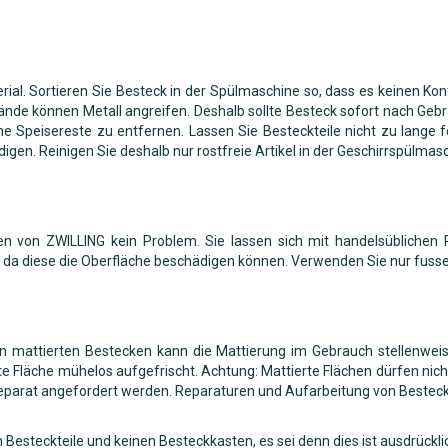
rial. Sortieren Sie Besteck in der Spülmaschine so, dass es keinen Ko
nde können Metall angreifen. Deshalb sollte Besteck sofort nach Gebra
ne Speisereste zu entfernen. Lassen Sie Besteckteile nicht zu lange 
en. Reinigen Sie deshalb nur rostfreie Artikel in der Geschirrspülmasc
ilen von ZWILLING kein Problem. Sie lassen sich mit handelsüblichen
 da diese die Oberfläche beschädigen können. Verwenden Sie nur fusse
 mattierten Bestecken kann die Mattierung im Gebrauch stellenweise 
 Fläche mühelos aufgefrischt. Achtung: Mattierte Flächen dürfen nicht 
eparat angefordert werden. Reparaturen und Aufarbeitung von Besteck
esteckteile und keinen Besteckkasten, es sei denn dies ist ausdrückli