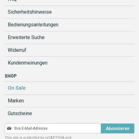
Sicherheitshinweise
Bedienungsanleitungen
Erweiterte Suche
Widerruf
Kundenmeinungen
SHOP
On Sale
Marken
Gutscheine
Melden
Abonnieren
Sie
This site is protected by reCAPTCHA and
sich