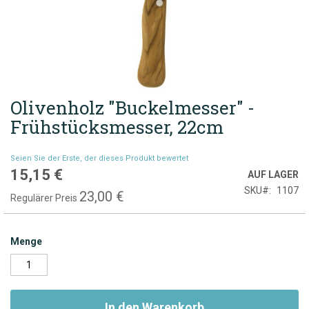
Olivenholz "Buckelmesser" -
Zum
Anfang
Frühstücksmesser, 22cm
der
Bildgalerie
Seien Sie der Erste, der dieses Produkt bewertet
springen
15,15 €
Sonderpreis
AUF LAGER
SKU
1107
23,00 €
Regulärer Preis
Menge
In den Warenkorb