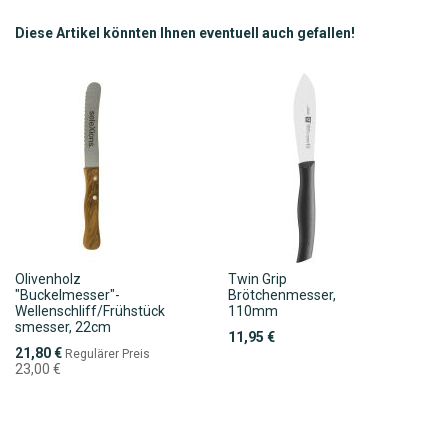
HINZUFÜGEN
HINZUFÜGEN
HINZUFÜGEN
HINZUFÜGEN
Diese Artikel könnten Ihnen eventuell auch gefallen!
Olivenholz
Twin Grip
"Buckelmesser"-
Brötchenmesser,
Wellenschliff/Frühstück
110mm
smesser, 22cm
11,95 €
Sonderpreis
21,80 €
Regulärer Preis
23,00 €