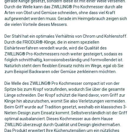
gerade Klinge gesetzt, sondern diese ist mit einer Welle versehen.
Durch die Welle kann das ZWILLING® Pro Kochmesser durch alle
Arten von Obst und Gemüse schneiden, ohne dass viel Kraft
aufgewendet werden muss. Gerade im Heimgebrauch zeigen sich
die vielen Vorteile dieses Messers.
Der Stahl hat ein optimales Verhältnis von Chrom und Kohlenstoff.
Durch die FRIODUR®-Klinge, die in einem speziellen
Eishärteverfahren veredelt wurde, wird die Qualität des
ZWILLING® Pro-Kochmessers noch weiter gesteigert, sodass es
folglich schnitthaltig, korrosionsbeständig und formvollendet ist.
Natürlich steht dem flexiblen Einsatz nichts im Wege, egal ob Sie
zum Beispiel Backwaren oder Gemüse zerkleinern möchten.
Die Welle des ZWILLING® Pro Kochmesser compact ist von der
Spitze bis zum Kropf vorzufinden, wodurch Sie über die gesamte
Länge schneiden. Der Kropf schützt die Hand davor, vom Griff zur
Klinge hin abzurutschen, womit Sie also Verletzungen vermeiden.
Beim Griff wurde auf Tradition gesetzt, weshalb ein klassisches 3-
Nieten-Design zum Einsatz kommt. Selbstverständlich ist der Griff
optimal ausbalanciert. Dieses Kochmesser aus dem Hause
ZWILLING überzeugt durch Qualität und Design gleichermaßen.
Das Produkt erweitert Ihre Küchenutensilien um ein nützliches