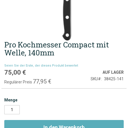
Pro Kochmesser Compact mit
Zum
Anfang
Welle, 140mm
der
Bildgalerie
Seien Sie der Erste, der dieses Produkt bewertet
springen
75,00 €
Sonderpreis
AUF LAGER
SKU
38425-141
77,95 €
Regulärer Preis
Menge
In den Warenkorb