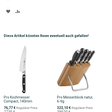
ZUR
ZUR
WUNSCHLISTE
VERGLEICHSLISTE
HINZUFÜGEN
HINZUFÜGEN
Diese Artikel könnten Ihnen eventuell auch gefallen!
Pro Kochmesser
Pro Messerblock natur,
Compact, 140mm
6-tlg
Sonderpreis
Sonderpreis
76,77 €
323,10 €
Regulärer Preis
Regulärer Preis
77,95 €
399,00 €